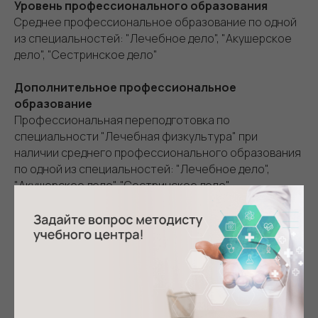
Уровень профессионального образования
Среднее профессиональное образование по одной
из специальностей: "Лечебное дело", "Акушерское
дело", "Сестринское дело"
Дополнительное профессиональное
образование
Профессиональная переподготовка по
специальности "Лечебная физкультура" при
наличии среднего профессионального образования
по одной из специальностей: "Лечебное дело",
"Акушерское дело", "Сестринское дело"
Повышение квалификации не реже одного раза в 5
лет в течение всей трудовой деятельности
Должности
Инструктор по лечебной физкультуре, старшая
медицинская сестра