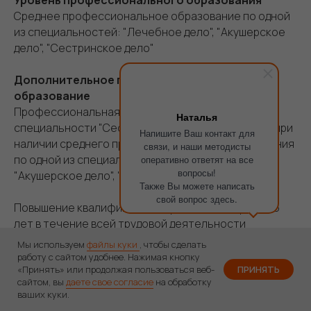
Уровень профессионального образования
Среднее профессиональное образование по одной
из специальностей: "Лечебное дело", "Акушерское
дело", "Сестринское дело"
Дополнительное профессиональное
образование
Профессиональная переподготовка по
Наталья
специальности "Сестринское дело в педиатрии" при
Напишите Ваш контакт для
наличии среднего профессионального образования
связи, и наши методисты
по одной из специальностей: "Лечебное дело",
оперативно ответят на все
вопросы!
"Акушерское дело", "Сестринское дело"
Также Вы можете написать
свой вопрос здесь.
Повышение квалификации не реже одного раза в 5
лет в течение всей трудовой деятельности
Мы используем
файлы куки
, чтобы сделать
Должности
работу с сайтом удобнее. Нажимая кнопку
«Принять» или продолжая пользоваться веб-
ПРИНЯТЬ
Медицинская сестра, старшая медицинская сестра,
сайтом, вы
даете свое согласие
на обработку
медицинская сестра палатная (постовая),
ваших куки.
медицинская сестра процедурной, медицинская