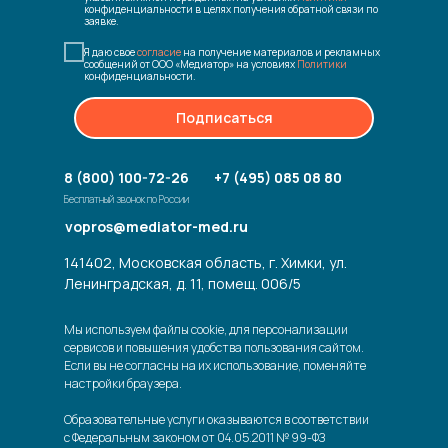
конфиденциальности в целях получения обратной связи по
заявке.
Я даю свое
согласие
на получение материалов и рекламных
сообщений от ООО «Медиатор» на условиях
Политики
конфиденциальности.
Подписаться
8 (800) 100-72-26
+7 (495) 085 08 80
Бесплатный звонок по России
vopros@mediator-med.ru
141402, Московская область, г. Химки, ул.
Ленинградская, д. 11, помещ. 006/5
Мы используем файлы cookie, для персонализации
сервисов и повышения удобства пользования сайтом.
Если вы не согласны на их использование, поменяйте
настройки браузера.
Образовательные услуги оказываются в соответствии
с Федеральным законом от 04.05.2011 № 99-ФЗ