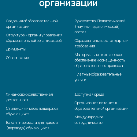
организации
Сведения об образовательной
Руководство. Педагогический
организации
(научно-педагогический)
состав
Структура и органы управления
образовательной организацией
Образовательные стандарты и
требования
Документы
Материально-техническое
Образование
обеспечение и оснащенность
образовательного процесса
Платные образовательные
услуги
Финансово-хозяйственная
Доступная среда
деятельность
Организация питания в
Стипендии и меры поддержки
образовательной организации
обучающихся
Международное
Вакантные места для приема
сотрудничество
(перевода) обучающихся