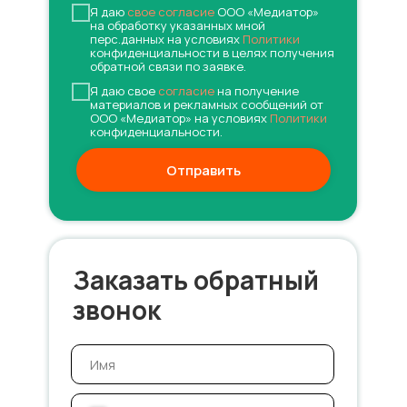
Я даю
свое согласие
ООО «Медиатор»
на обработку указанных мной
перс.данных на условиях
Политики
конфиденциальности в целях получения
обратной связи по заявке.
Я даю свое
согласие
на получение
материалов и рекламных сообщений от
ООО «Медиатор» на условиях
Политики
конфиденциальности.
Отправить
Заказать обратный
звонок