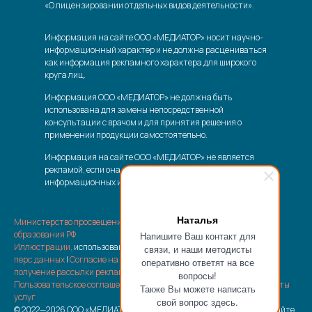
«О лицензировании отдельных видов деятельности».
Информация на сайте ООО «МЕДИАТОР» носит научно-
информационный характер и не должна расцениваться
как информация рекламного характера для широкого
круга лиц.
Информация ООО «МЕДИАТОР» не должна быть
использована для замены непосредственной
консультации с врачом и для принятия решения о
применении продукции самостоятельно.
Информация на сайте ООО «МЕДИАТОР» не является
рекламой, если она носит характер справочно-
информационных или аналитических материалов.
Наталья
Министерство просвещения РФ
|
Министерство науки и высшего
образования РФ
Напишите Ваш контакт для
Иллюстрации,
использованные на сайте |
Политика обработки
связи, и наши методисты
перс.данных
|
Согласие на обработку перс.данных
|
Согласие на
оперативно ответят на все
получение рассылки рекламно-информационных материалов
|
вопросы!
Пользовательское соглашение
|
Отписка от рассылки
|
Возврат оплаты
Также Вы можете написать
услуг
свой вопрос здесь.
© 2022—2026 ООО «МЕДИАТОР» Все материалы, размещенные на сайте,