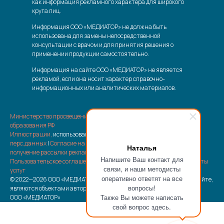
как информация рекламного характера для широкого
круга лиц.
Информация ООО «МЕДИАТОР» не должна быть
использована для замены непосредственной
консультации с врачом и для принятия решения о
применении продукции самостоятельно.
Информация на сайте ООО «МЕДИАТОР» не является
рекламой, если она носит характер справочно-
информационных или аналитических материалов.
Министерство просвещения РФ
|
Министерство науки и высшего
образования РФ
Иллюстрации,
использованные на сайте |
Политика обработки
перс.данных
|
Согласие на обработку перс.данных
|
Согласие на
Наталья
получение рассылки рекламно-информационных материалов
|
Напишите Ваш контакт для
Пользовательское соглашение
|
Отписка от рассылки
|
Возврат оплаты
связи, и наши методисты
услуг
оперативно ответят на все
© 2022—2026 ООО «МЕДИАТОР» Все материалы, размещенные на сайте,
вопросы!
являются объектами авторского права, принадлежащими
Также Вы можете написать
ООО «МЕДИАТОР»
свой вопрос здесь.