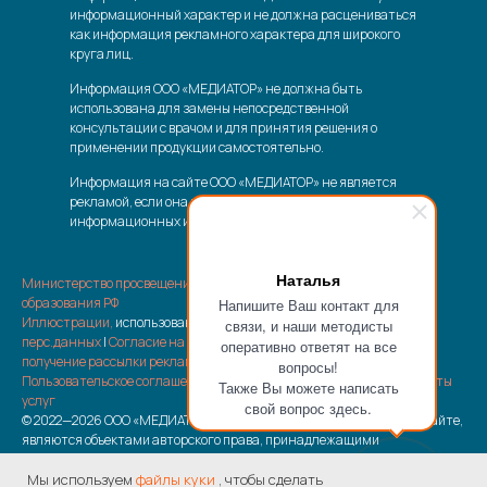
информационный характер и не должна расцениваться
как информация рекламного характера для широкого
круга лиц.
Информация ООО «МЕДИАТОР» не должна быть
использована для замены непосредственной
консультации с врачом и для принятия решения о
применении продукции самостоятельно.
Информация на сайте ООО «МЕДИАТОР» не является
рекламой, если она носит характер справочно-
информационных или аналитических материалов.
Наталья
Министерство просвещения РФ
|
Министерство науки и высшего
образования РФ
Напишите Ваш контакт для
Иллюстрации,
использованные на сайте |
Политика обработки
связи, и наши методисты
перс.данных
|
Согласие на обработку перс.данных
|
Согласие на
оперативно ответят на все
получение рассылки рекламно-информационных материалов
|
вопросы!
Пользовательское соглашение
|
Отписка от рассылки
|
Возврат оплаты
Также Вы можете написать
услуг
свой вопрос здесь.
© 2022—2026 ООО «МЕДИАТОР» Все материалы, размещенные на сайте,
являются объектами авторского права, принадлежащими
ООО «МЕДИАТОР»
Мы используем
файлы куки
, чтобы сделать