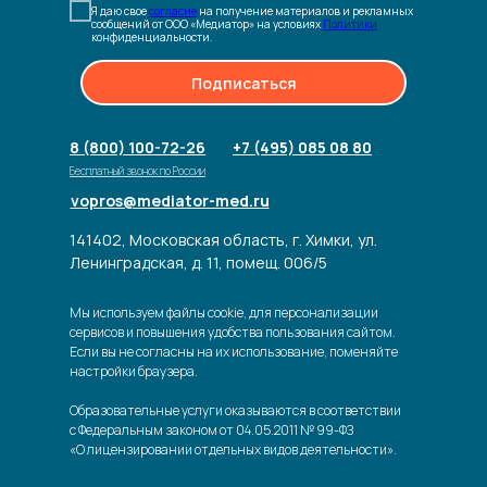
Я даю свое
согласие
на получение материалов и рекламных
сообщений от ООО «Медиатор» на условиях
Политики
конфиденциальности.
Подписаться
8 (800) 100-72-26
+7 (495) 085 08 80
Бесплатный звонок по России
vopros@mediator-med.ru
141402, Московская область, г. Химки, ул.
Ленинградская, д. 11, помещ. 006/5
Мы используем файлы cookie, для персонализации
сервисов и повышения удобства пользования сайтом.
Если вы не согласны на их использование, поменяйте
настройки браузера.
Образовательные услуги оказываются в соответствии
с Федеральным законом от 04.05.2011 № 99-ФЗ
«О лицензировании отдельных видов деятельности».