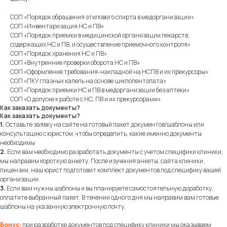
СОП «Порядок обращения этилового спирта в медорганизации»
СОП «Инвентаризация НС и ПВ»
СОП «Порядок приемки в медицинской организации лекарств,
содержащих НС и ПВ, и осуществление приемочного контроля»
СОП «Порядок хранения НС и ПВ»
СОП «Внутренние проверки оборота НС и ПВ»
СОП «Оформление требования-накладной на НСПВ и их прекурсоры»
СОП «ПКУ глазных капель на основе циклопентолата»
СОП «Порядок приемки НС и ПВ в медорганизации без аптеки»
СОП «О допуске к работе с НС, ПВ и их прекурсорами»
Как заказать документы?
Как заказать документы?
1.
Оставьте заявку на сайте на готовый пакет документов/шаблоны или
консультацию с юристом, чтобы определить, какие именно документы
необходимы
2.
Если вам необходимо разработать документы с учетом специфики клиники,
мы направим короткую анкету. После изучения анкеты, сайта клиники,
лицензии, наш юрист подготовит комплект документов под специфику вашей
организации.
3.
Если вам нужны шаблоны и вы планируете самостоятельную доработку,
оплатите выбранный пакет. В течении одного дня мы направим вам готовые
шаблоны на указанную электронную почту.
Бонус:
при разработке документов под специфику клиники мы оказываем