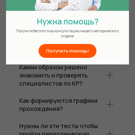
Актуальные
вопросы и ответы
Нужна помощь?
Получите бесплатную консультацию нашего методического
отдела!
Обязательно ли проходить
тесты?
Получить помощь!
Каким образом решено
знакомить и проверять
специалистов по КР?
Как формируются графики
прохождения?
Нужны ли эти тесты чтобы
пройти периодическую