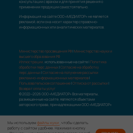
консультации с врачом и для принятия решения о
применении продукции самостоятельно.
Информация на сайте ООО «МЕДИАТОР» не является
рекламой, если она носит характер справочно-
информационных или аналитических материалов.
Министерство просвещения РФ
|
Министерство науки и
высшего образования РФ
Иллюстрации,
использованные на сайте |
Политика
обработки перс.данных
|
Согласие на обработку
перс.данных
|
Согласие на получение рассылки
рекламно-информационных материалов
|
Пользовательское соглашение
|
Отписка от рассылки
|
Возврат оплаты услуг
© 2022—2026 ООО «МЕДИАТОР» Все материалы,
размещенные на сайте, являются объектами
авторского права, принадлежащими ООО «МЕДИАТОР»
Мы используем
файлы куки
, чтобы сделать
работу с сайтом удобнее. Нажимая кнопку