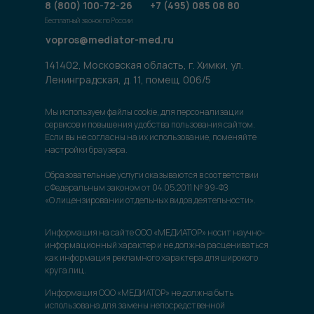
8 (800) 100-72-26
+7 (495) 085 08 80
Бесплатный звонок по России
vopros@mediator-med.ru
141402, Московская область, г. Химки, ул.
Ленинградская, д. 11, помещ. 006/5
Мы используем файлы cookie, для персонализации
сервисов и повышения удобства пользования сайтом.
Если вы не согласны на их использование, поменяйте
настройки браузера.
Образовательные услуги оказываются в соответствии
с Федеральным законом от 04.05.2011 № 99-ФЗ
«О лицензировании отдельных видов деятельности».
Информация на сайте ООО «МЕДИАТОР» носит научно-
информационный характер и не должна расцениваться
как информация рекламного характера для широкого
круга лиц.
Информация ООО «МЕДИАТОР» не должна быть
использована для замены непосредственной