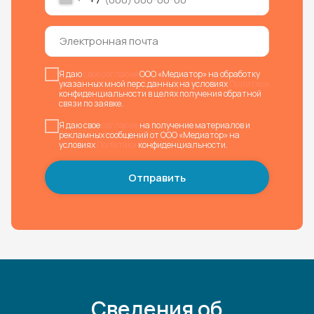
Я даю
свое согласие
ООО «Медиатор» на обработку
указанных мной перс.данных на условиях
Политики
конфиденциальности в целях получения обратной
связи по заявке.
Я даю свое
согласие
на получение материалов и
рекламных сообщений от ООО «Медиатор» на
условиях
Политики
конфиденциальности.
Отправить
Сведения об