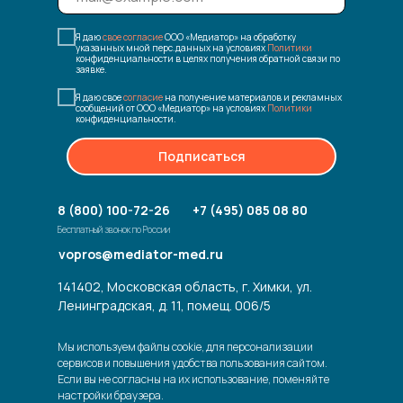
Я даю
свое согласие
ООО «Медиатор» на обработку
указанных мной перс.данных на условиях
Политики
конфиденциальности в целях получения обратной связи по
заявке.
Я даю свое
согласие
на получение материалов и рекламных
сообщений от ООО «Медиатор» на условиях
Политики
конфиденциальности.
Подписаться
8 (800) 100-72-26
+7 (495) 085 08 80
Бесплатный звонок по России
vopros@mediator-med.ru
141402, Московская область, г. Химки, ул.
Ленинградская, д. 11, помещ. 006/5
Мы используем файлы cookie, для персонализации
сервисов и повышения удобства пользования сайтом.
Если вы не согласны на их использование, поменяйте
настройки браузера.