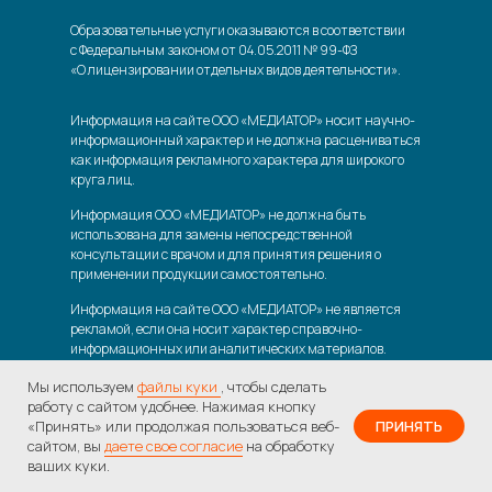
Образовательные услуги оказываются в соответствии
с Федеральным законом от 04.05.2011 № 99-ФЗ
«О лицензировании отдельных видов деятельности».
Информация на сайте ООО «МЕДИАТОР» носит научно-
информационный характер и не должна расцениваться
как информация рекламного характера для широкого
круга лиц.
Информация ООО «МЕДИАТОР» не должна быть
использована для замены непосредственной
консультации с врачом и для принятия решения о
применении продукции самостоятельно.
Информация на сайте ООО «МЕДИАТОР» не является
рекламой, если она носит характер справочно-
информационных или аналитических материалов.
Мы используем
файлы куки
, чтобы сделать
работу с сайтом удобнее. Нажимая кнопку
Министерство просвещения РФ
|
Министерство науки и высшего
«Принять» или продолжая пользоваться веб-
ПРИНЯТЬ
образования РФ
сайтом, вы
даете свое согласие
на обработку
Иллюстрации,
использованные на сайте |
Политика обработки
ваших куки.
перс.данных
|
Согласие на обработку перс.данных
|
Согласие на
получение рассылки рекламно-информационных материалов
|