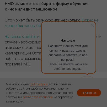
НМО вы можете выбирать форму обучения:
очное или дистанционное.
Это может быть один курс или несколько.
Важно не
менее 144 часов, больше возможно.
Вы также можете использовать портал НМО
. В таком
Наталья
случае необходимо набрать не менее 72
Напишите Ваш контакт для
академических часов программами повышения
связи, и наши методисты
квалификации. Остальное, до 144, необходимо
оперативно ответят на все
набрать с помощью вебинаров или тестов на
вопросы!
портале НМО.
Также Вы можете написать
свой вопрос здесь.
Мы используем
файлы куки
, чтобы сделать
работу с сайтом удобнее. Нажимая кнопку
Согласование отчета о профессиональной
«Принять» или продолжая пользоваться веб-
ПРИНЯТЬ
деятельности с руководителем
сайтом, вы
даете свое согласие
на обработку
ваших куки.