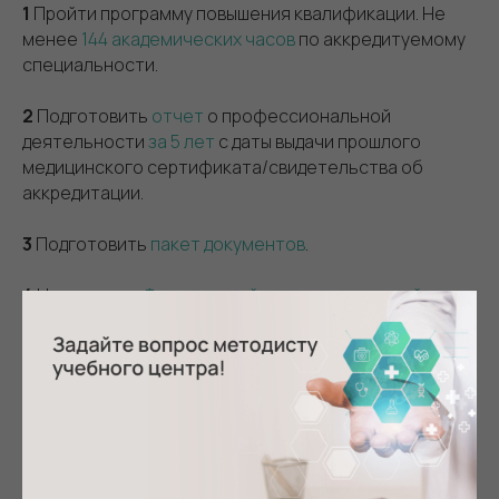
1
Пройти программу повышения квалификации. Не
менее
144 академических часов
по аккредитуемому
специальности.
2
Подготовить
отчет
о профессиональной
деятельности
за 5 лет
с даты выдачи прошлого
медицинского сертификата/свидетельства об
аккредитации.
3
Подготовить
пакет документов
.
4
Направить
в Федеральный аккредитационный
центр
. Документы подаются централизованно в
единую точку сбора – ФАЦ.
5
Дождаться заседания комиссии и
итогового
протокола
. Как правило, проводится один раз в конце
месяца.