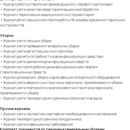
• Журнал работы стерилизаторов воздушного, парового (автоклава)
• Журнал учета качества предстерилизационной обработки
• Журнал стерилизации медицинского инструментария
• Журнал регистрации и контроля работы УФ-камеры хранения стерильных
инструментов
Уборки
• Журнал учета текущих уборок
• Журнал учета проведения генеральных уборок
• Журнал учета регистрации и контроля бак
• Журнал расчета потребности в дезинфицирующих средствах
• Журнал учета движения дезинфицирующих средств
• Журнал контроля рабочих дезинфицирующих растворов и
стерилизационных средств
• Журнал разморозки, уборки и дезинфекции холодильного оборудования
• Журнал учета вводного инструктажа персонала, привлекаемого к уборке
• Журнал учета повторного и внепланового инструктажа персонала,
привлекаемого к уборке
• Журнал учета температурного режима и влажности воздуха
Прочие журналы
• Журнал учета паспортов и сертификатов оборудования и материалов
• Журнал температурного режима холодильника
• Журнал учета инфекционных заболеваний
Комплект документов по текущим и генеральным уборкам