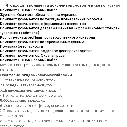
Что входит в комплекты документов смотрите ниже в описании
Комплект СОПов. Базовый набор
Журналы. Комплект обязательных журналов
Комплект документов по текущим и генеральным уборкам
Комплект документов, оформляемых с клиентов
Комплект документов для размещения на информационных стендах
(уголок потребителя)
Роспотребнадзор. План производственного контроля
Комплект документов по персональным данным
Пожарная безопасность
Комплект документов. Кадровое делопроизводство
Комплект документов. Охрана труда
Комплект СОПов. Базовый набор
Комплект инструкций обязательных и универсальных для каждого салона
красоты.
Санитарно-эпидемиологический режим
1. Постановка азопирамовой пробы
2. Проведение генеральной уборки
3. Дезинфекция медицинских изделий
4. Применение медицинских перчаток
5. Обеззараживание воздуха
6. Использование дезинфицирующих средств
7. Стерилизация медицинских изделий при использовании воздушного
стерилизатора
8. Стерилизация медицинских изделий при использовании парового
стерилизатора