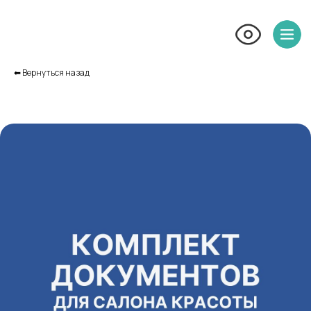
⬅︎ Вернуться назад