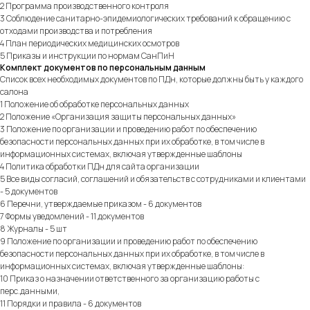
2 Программа производственного контроля
3 Соблюдение санитарно-эпидемиологических требований к обращению с
отходами производства и потребления
4 План периодических медицинских осмотров
5 Приказы и инструкции по нормам СанПиН
Комплект документов по персональным данным
Список всех необходимых документов по ПДн, которые должны быть у каждого
салона
1 Положение об обработке персональных данных
2 Положение «Организация защиты персональных данных»
3 Положение по организации и проведению работ по обеспечению
безопасности персональных данных при их обработке, в том числе в
информационных системах, включая утвержденные шаблоны
4 Политика обработки ПДн для сайта организации
5 Все виды согласий, соглашений и обязательств с сотрудниками и клиентами
- 5 документов
6 Перечни, утверждаемые приказом - 6 документов
7 Формы уведомлений - 11 документов
8 Журналы - 5 шт
9 Положение по организации и проведению работ по обеспечению
безопасности персональных данных при их обработке, в том числе в
информационных системах, включая утвержденные шаблоны:
10 Приказ о назначении ответственного за организацию работы с
перс.данными,
11 Порядки и правила - 6 документов