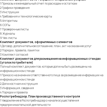
1 Приказы и еженедельный отчет по расходам и остаткам
2 Графики проведения
3 Инструкции
4 Требования и технологические карты
5 Алгоритмы
6 СОПы
7 Проверочные листы
8 Журналы
9 Чек-листы
Комплект документов, оформляемых с клиентов
1 Договор, дополнительное соглашение, план, акт на оказание услуг
2 Порядки, правила, памятки
3 Комплект согласий
Комплект документов для размещения на информационных стендах
(уголок потребителя)
Полный комплект документов, которые должны быть размещены на
информационном стенде
1 Приказ о назначении ответственного лица за размещение информации на
информационном стенде
2 Должностная инструкция
3 Информация, сведения
4 Порядки и правила
Роспотребнадзор. План производственного контроля
1 Уведомление в Роспотребнадзор о начале осуществления
предпринимательской деятельности