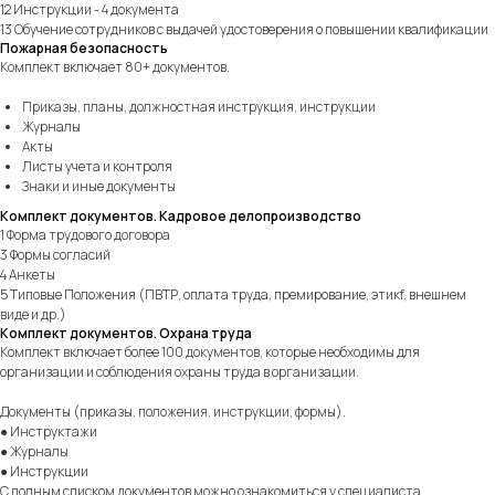
12 Инструкции - 4 документа
13 Обучение сотрудников с выдачей удостоверения о повышении квалификации
Пожарная безопасность
Комплект включает 80+ документов.
Приказы, планы, должностная инструкция, инструкции
Журналы
Акты
Листы учета и контроля
Знаки и иные документы
Комплект документов. Кадровое делопроизводство
1 Форма трудового договора
3 Формы согласий
4 Анкеты
5 Типовые Положения (ПВТР, оплата труда, премирование, этикf, внешнем
виде и др.)
Комплект документов. Охрана труда
Комплект включает более 100 документов, которые необходимы для
организации и соблюдения охраны труда в организации.
Документы (приказы, положения, инструкции, формы).
● Инструктажи
● Журналы
● Инструкции
С полным списком документов можно ознакомиться у специалиста