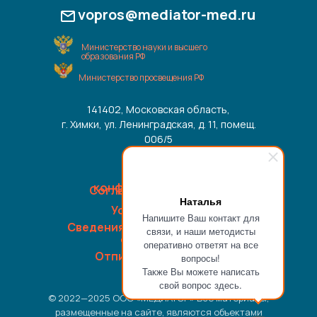
vopros@mediator-med.ru
Министерство науки и высшего
образования РФ
Министерство просвещения РФ
141402, Московская область,
г. Химки, ул. Ленинградская, д. 11, помещ.
006/5
Политика
конфиденциальности
Согласие на обработку
Наталья
данных
Условия оплаты
Напишите Ваш контакт для
Сведения об образовательной
связи, и наши методисты
организации
оперативно ответят на все
Отписка от рассылки
вопросы!
Также Вы можете написать
свой вопрос здесь.
© 2022—2025 ООО «МЕДИАТОР» Все материалы,
размещенные на сайте, являются объектами