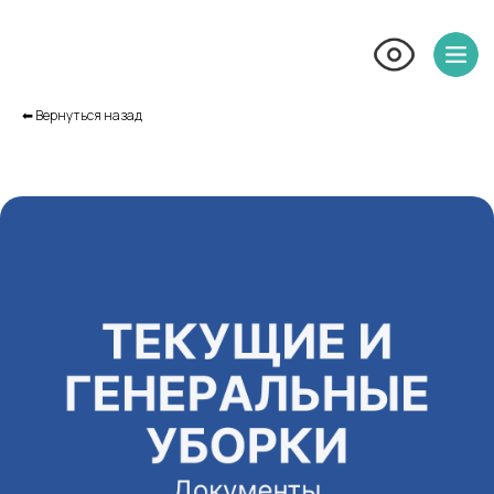
⬅︎ Вернуться назад