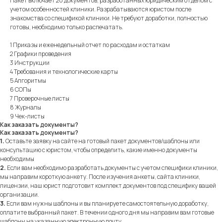
Пакет включает 20 документов, разработанных юридическим отделом с
учетом особенностей клиники. Разрабатываются юристом после
знакомства со спецификой клиники. Не требуют доработки, полностью
готовы, необходимо только распечатать.
1 Приказы и еженедельный отчет по расходам и остаткам
2 Графики проведения
3 Инструкции
4 Требования и технологические карты
5 Алгоритмы
6 СОПы
7 Проверочные листы
8 Журналы
9 Чек-листы
Как заказать документы?
Как заказать документы?
1.
Оставьте заявку на сайте на готовый пакет документов/шаблоны или
консультацию с юристом, чтобы определить, какие именно документы
необходимы
2.
Если вам необходимо разработать документы с учетом специфики клиники,
мы направим короткую анкету. После изучения анкеты, сайта клиники,
лицензии, наш юрист подготовит комплект документов под специфику вашей
организации.
3.
Если вам нужны шаблоны и вы планируете самостоятельную доработку,
оплатите выбранный пакет. В течении одного дня мы направим вам готовые
шаблоны на указанную электронную почту.