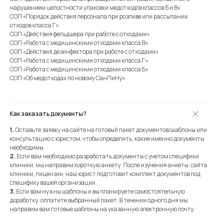
нарушением целостности упаковки медотходов классов Б и В»
СОП «Порядок действия персонала при розливе или рассыпании
отходов класса Г»
СОП «Действия фельдшера при работе с отходами»
СОП «Работа с медицинскими отходами класса В»
СОП «Действия дезинфектора при работе с отходами»
СОП «Работа с медицинскими отходами класса Г»
СОП «Работа с медицинскими отходами класса Б»
СОП «Об медотходах по новому СанПиНу»
Как заказать документы?
1.
Оставьте заявку на сайте на готовый пакет документов/шаблоны или
консультацию с юристом, чтобы определить, какие именно документы
необходимы
2.
Если вам необходимо разработать документы с учетом специфики
клиники, мы направим короткую анкету. После изучения анкеты, сайта
клиники, лицензии, наш юрист подготовит комплект документов под
специфику вашей организации.
3.
Если вам нужны шаблоны и вы планируете самостоятельную
доработку, оплатите выбранный пакет. В течении одного дня мы
направим вам готовые шаблоны на указанную электронную почту.