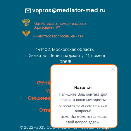
vopros@mediator-med.ru
Министерство науки и высшего
образования РФ
Министерство просвещения РФ
141402, Московская область,
г. Химки, ул. Ленинградская, д. 11, помещ.
006/5
Политика
конфиденциальности
Согласие на обработку
Наталья
данных
Условия оплаты
Напишите Ваш контакт для
Сведения об образовательной
связи, и наши методисты
организации
оперативно ответят на все
Отписка от рассылки
вопросы!
Также Вы можете написать
свой вопрос здесь.
© 2022—2025 ООО «МЕДИАТОР» Все материалы,