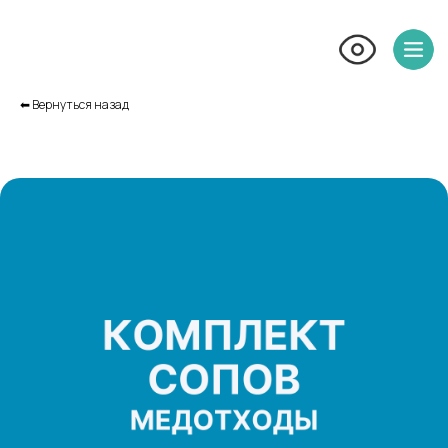
⬅︎ Вернуться назад