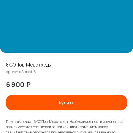
8 СОПов. Медотходы
Артикул:
S-med-8
6 900
₽
Купить
Пакет включает 8 СОПов. Медотходы. Необходимо внести изменения в
зависимости от специфики вашей клиники и заменить шапку.
СОП «Действия персонала при аварийной ситуации, связанной с