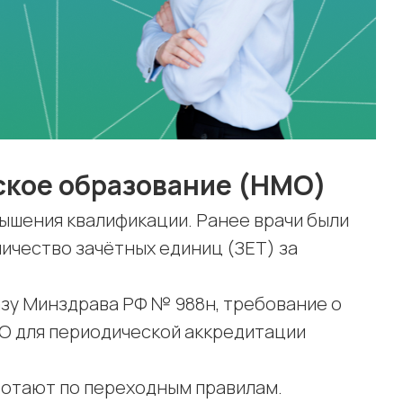
кое образование (НМО)
ышения квалификации. Ранее врачи были
ичество зачётных единиц (ЗЕТ) за
казу Минздрава РФ № 988н, требование о
О для периодической аккредитации
ботают по переходным правилам.