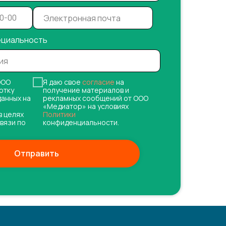
ециальность
ОО
Я даю свое
согласие
на
отку
получение материалов и
данных на
рекламных сообщений от ООО
«Медиатор» на условиях
в целях
Политики
вязи по
конфиденциальности.
Отправить