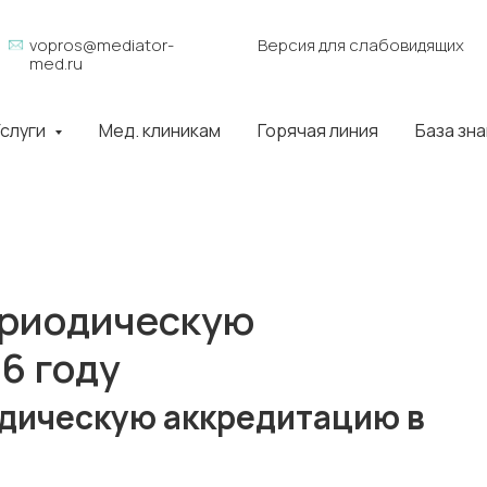
vopros@mediator-
Версия для слабовидящих
med.ru
слуги
Мед. клиникам
Горячая линия
База зн
ериодическую
6 году
одическую аккредитацию в