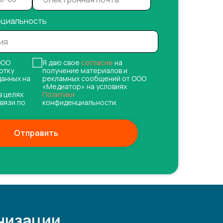
ециальность
ОО
Я даю свое
согласие
на
отку
получение материалов и
данных на
рекламных сообщений от ООО
«Медиатор» на условиях
в целях
Политики
вязи по
конфиденциальности.
Отправить
низации