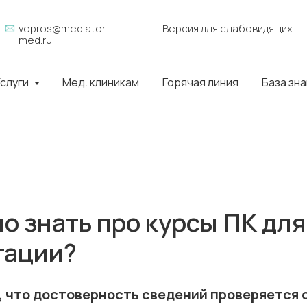
vopros@mediator-
Версия для слабовидящих
med.ru
слуги
Мед. клиникам
Горячая линия
База зн
о знать про курсы ПК для
тации?
е, что достоверность сведений проверяется