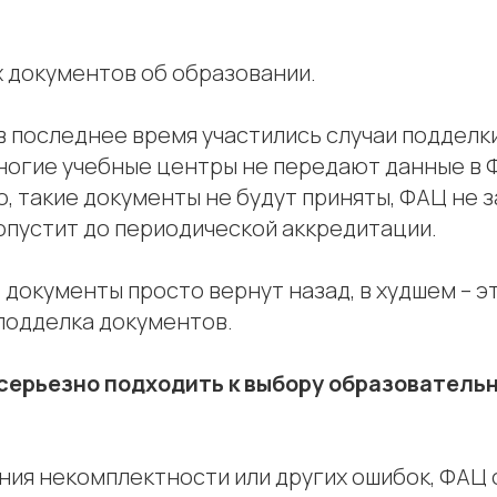
х документов об образовании.
 в последнее время участились случаи подделк
ногие учебные центры не передают данные в
, такие документы не будут приняты, ФАЦ не 
опустит до периодической аккредитации.
 документы просто вернут назад, в худшем – э
 подделка документов.
серьезно подходить к выбору образователь
ения некомплектности или других ошибок, ФАЦ