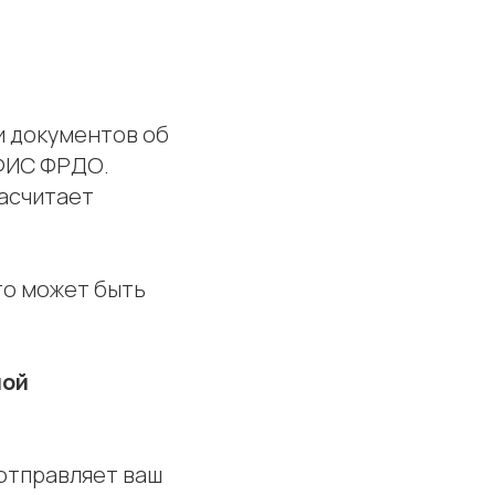
и документов об
 ФИС ФРДО.
засчитает
то может быть
ной
 отправляет ваш