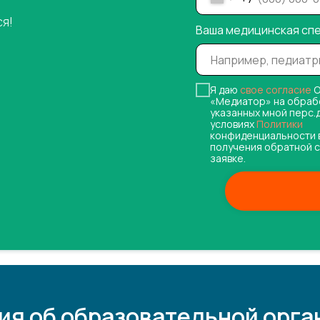
ся!
Ваша медицинская сп
Я даю
свое согласие
О
«Медиатор» на обраб
указанных мной перс.
условиях
Политики
конфиденциальности 
получения обратной с
заявке.
ия об образовательной орга