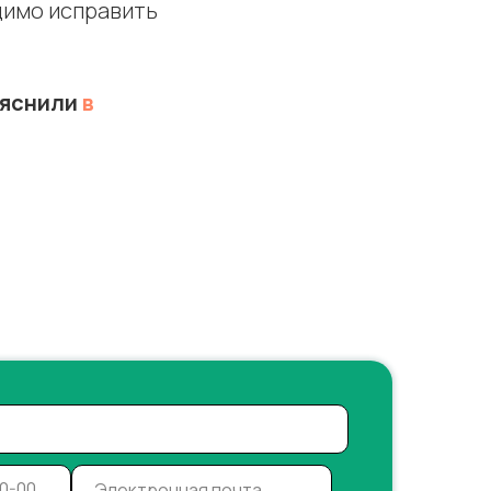
димо исправить
ъяснили
в