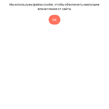
Мы используем файлы cookie, чтобы обеспечить наилучшие
впечатления от сайта.
OK
Нужна помощь
методиста
Медиатора?
Оставьте заявку, и мы с вами