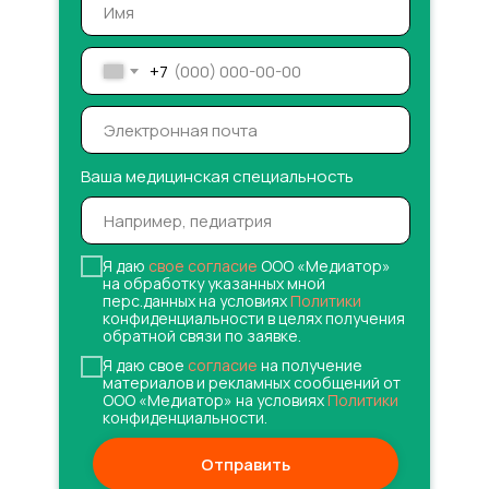
+7
Ваша медицинская специальность
Я даю
свое согласие
ООО «Медиатор»
на обработку указанных мной
перс.данных на условиях
Политики
конфиденциальности в целях получения
обратной связи по заявке.
Я даю свое
согласие
на получение
материалов и рекламных сообщений от
ООО «Медиатор» на условиях
Политики
конфиденциальности.
Отправить