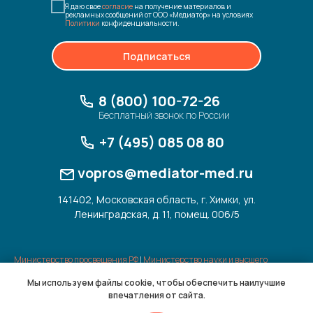
Я даю свое
согласие
на получение материалов и
рекламных сообщений от ООО «Медиатор» на условиях
Политики
конфиденциальности.
Подписаться
8 (800) 100-72-26
Бесплатный звонок по России
+7 (495) 085 08 80
vopros@mediator-med.ru
141402, Московская область, г. Химки, ул.
Ленинградская, д. 11, помещ. 006/5
Министерство просвещения РФ
|
Министерство науки и высшего
образования РФ
Мы используем файлы cookie, чтобы обеспечить наилучшие
Иллюстрации,
использованные на сайте |
Политика
впечатления от сайта.
конфиденциальности
|
Согласие на обработку данных
|
Отписка от
рассылки