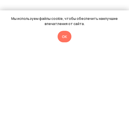
Мы используем файлы cookie, чтобы обеспечить наилучшие
впечатления от сайта.
OK
Нужна помощь
методиста
Медиатора?