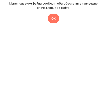
Мы используем файлы cookie, чтобы обеспечить наилучшие
впечатления от сайта.
OK
Нужна помощь
методиста
Медиатора?
Оставьте заявку, и мы с вами