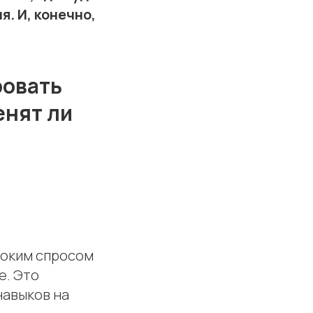
. И, конечно,
ровать
енят ли
соким спросом
е. Это
навыков на