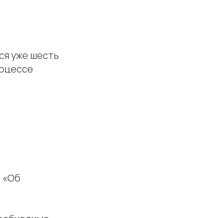
ся уже шесть
роцессе
а «Об