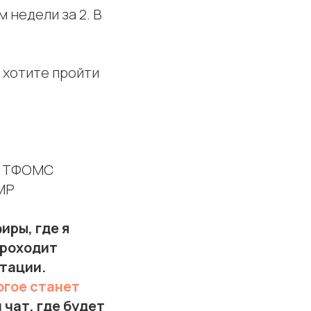
м недели за 2. В
 хотите пройти
тв ТФОМС
МР
иры, где я
проходит
тации.
огое станет
 чат, где будет