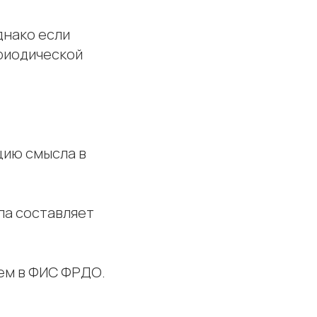
днако если
риодической
цию смысла в
ла составляет
.
ем в ФИС ФРДО.