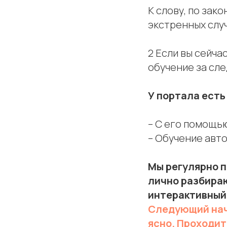
К слову, по зак
экстренных слу
2 Если вы сейча
обучение за сл
У портала есть
– С его помощь
– Обучение авт
Мы регулярно п
лично разбираю
интерактивный
Следующий нач
ясно. Проходи