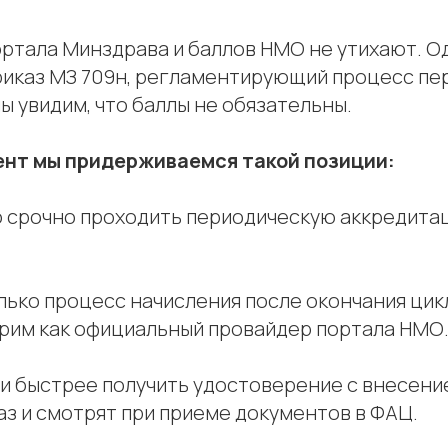
ортала Минздрава и баллов НМО не утихают. О
риказ МЗ 709н, регламентирующий процесс пе
ы увидим, что баллы не обязательны.
ент мы придерживаемся такой позиции:
но срочно проходить периодическую аккредита
лько процесс начисления после окончания цик
ворим как официальный провайдер портала НМО
и быстрее получить удостоверение с внесени
раз и смотрят при приеме документов в ФАЦ.