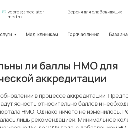
vopros@mediator-
Версия для слабовидящих
med.ru
слуги
Мед. клиникам
Горячая линия
База зн
льны ли баллы НМО для
ческой аккредитации
 обновлений в процессе аккредитации. Предпо
дадут ясность относительно баллов и необхо
портала НМО. Однако ничего не изменилось. 
сталась лишь рекомендацией. Минимальное кол
на уровне 144 до 2029 года, с добавлением НО.