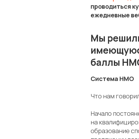
проводиться ку
ежедневные веб
Мы решили
имеющуюся
баллы НМ
Система НМО
Что нам говори
Начало постоян
на квалифициро
образование сп