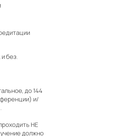
й
кредитации
и без.
альное, до 144
ференции) и/
.
 проходить НЕ
бучение должно