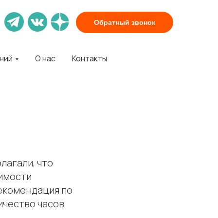
Обратный звонок
аний
О нас
Контакты
лагали, что
димости
Рекомендация по
ичество часов