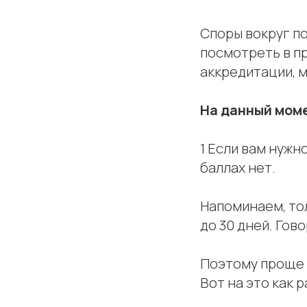
Споры вокруг п
посмотреть в п
аккредитации, м
На данный мом
1 Если вам нуж
баллах нет.
Напоминаем, то
до 30 дней. Го
Поэтому проще 
Вот на это как 