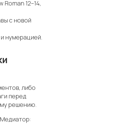
w Roman 12–14,
авы с новой
 и нумерацией.
ки
ментов, либо
аги перед
ому решению.
 Медиатор: