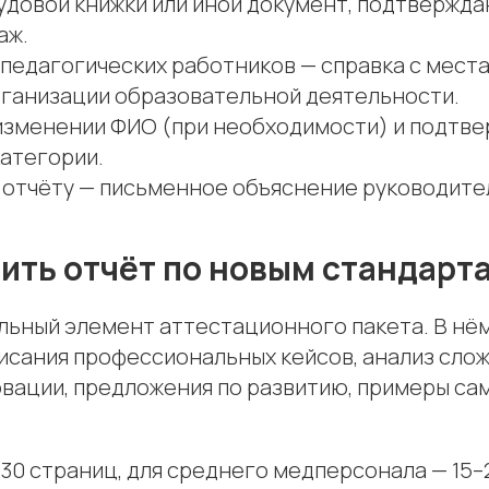
рудовой книжки или иной документ, подтвержд
аж.
 педагогических работников — справка с места
рганизации образовательной деятельности.
изменении ФИО (при необходимости) и подтв
атегории.
о отчёту — письменное объяснение руководите
ить отчёт по новым стандарт
льный элемент аттестационного пакета. В нё
исания профессиональных кейсов, анализ слож
вации, предложения по развитию, примеры са
–30 страниц, для среднего медперсонала — 15–