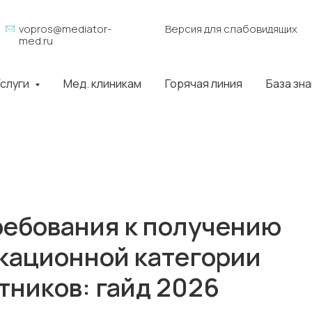
vopros@mediator-
Версия для слабовидящих
med.ru
слуги
Мед. клиникам
Горячая линия
База зн
ребования к получению
кационной категории
тников: гайд 2026