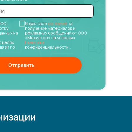
ОО
Я даю свое
согласие
на
отку
получение материалов и
данных на
рекламных сообщений от ООО
«Медиатор» на условиях
в целях
Политики
вязи по
конфиденциальности.
Отправить
низации