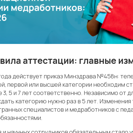
вила аттестации: главные из
 года действует приказ Минздрава №458н: теп
й, первой или высшей категории необходим ст
 3, 5 и 7 лет соответственно. Независимо от 
дать категорию нужно раз в 5 лет. Изменения
транных специалистов и медработников с пед
обязанностями.
 и научных сотрудников обязательным стало у