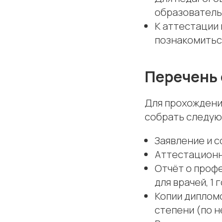
образователь
К аттестации
познакомиться
Перечень 
Для прохождени
собрать следую
Заявление и с
Аттестационн
Отчёт о проф
для врачей, 1
Копии дипломо
степени (по 