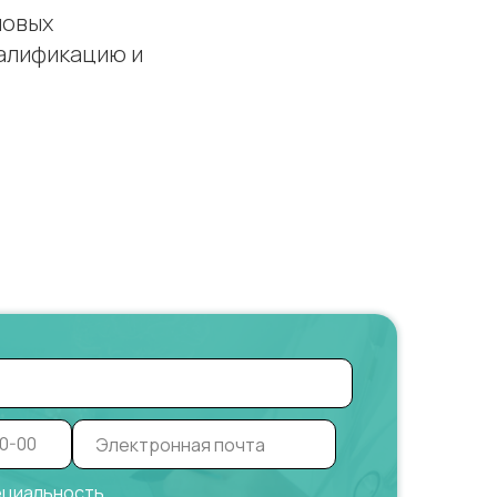
новых
алификацию и
ециальность