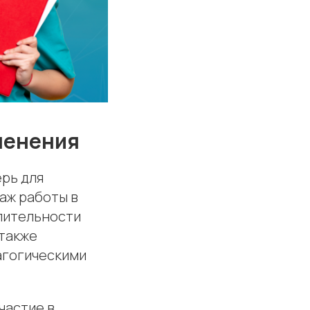
менения
ерь для
аж работы в
длительности
 также
агогическими
частие в