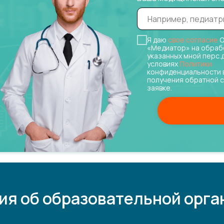
Я даю
свое согласие
О
«Медиатор» на обраб
указанных мной перс.
условиях
Политики
конфиденциальности 
получения обратной с
заявке.
ия об образовательной орга