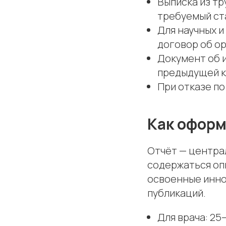
Выписка из т
требуемый ст
Для научных и
договор об о
Документ об 
предыдущей к
При отказе п
Как оформ
Отчёт — центра
содержаться оп
освоенные инно
публикаций.
Для врача: 25