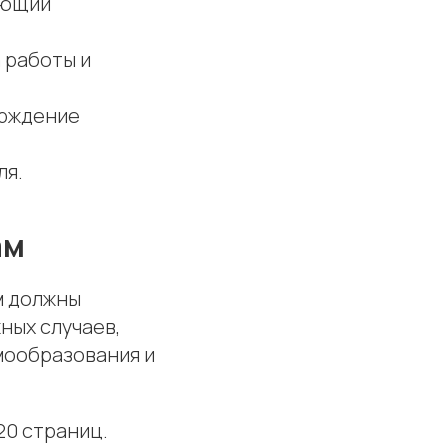
ающий
 работы и
ерждение
ля.
ам
м должны
ных случаев,
мообразования и
20 страниц.