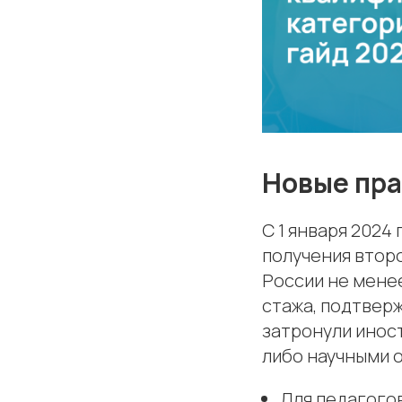
Новые пра
С 1 января 2024
получения второ
России не менее
стажа, подтверж
затронули инос
либо научными 
Для педагогов