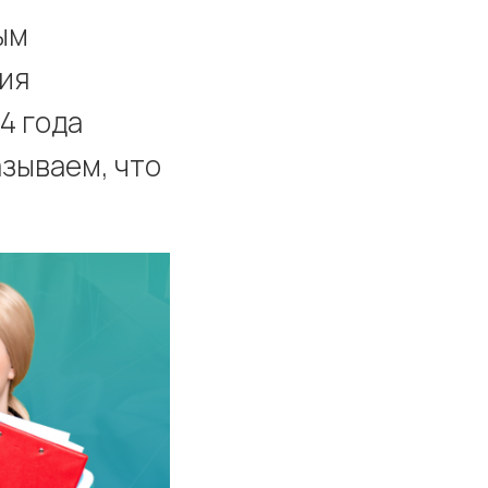
ым
ия
4 года
зываем, что