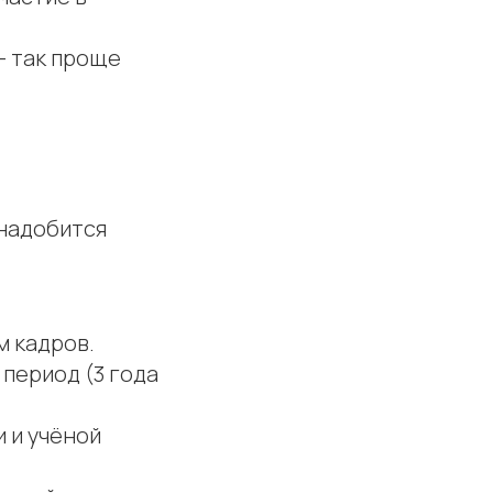
— так проще
надобится
м кадров.
период (3 года
 и учёной