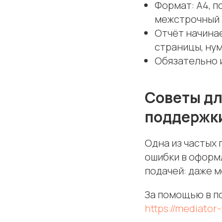
Формат: А4, п
межстрочный и
Отчёт начинае
страницы, нум
Обязательно 
Советы дл
поддержк
Одна из частых 
ошибки в оформ
подачей: даже 
За помощью в п
https://mediator