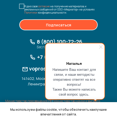
Я даю свое
согласие
на получение материалов и
рекламных сообщений от ООО «Медиатор» на условиях
Политики
конфиденциальности.
Подписаться
8 (800) 100-72-26
Бесплатный звонок по России
+7 (495) 085 08 80
Наталья
vopros@mediator-med.ru
Напишите Ваш контакт для
связи, и наши методисты
141402, Московская область, г. Химки, ул.
оперативно ответят на все
Ленинградская, д. 11, помещ. 006/5
вопросы!
Также Вы можете написать
свой вопрос здесь.
Министерство просвещения РФ
|
Министерство науки и высшего
образования РФ
Мы используем файлы cookie, чтобы обеспечить наилучшие
Иллюстрации,
использованные на сайте |
Политика
впечатления от сайта.
конфиденциальности
|
Согласие на обработку данных
|
Отписка от