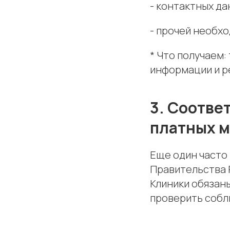
- контактных д
- прочей необх
* Что получаем
информации и р
3. Соотве
платных м
Еще один часто
Правительства 
Клиники обязаны
проверить собл