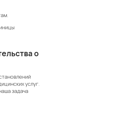
там.
диницы
тельства о
остановлений
ицинских услуг.
наша задача