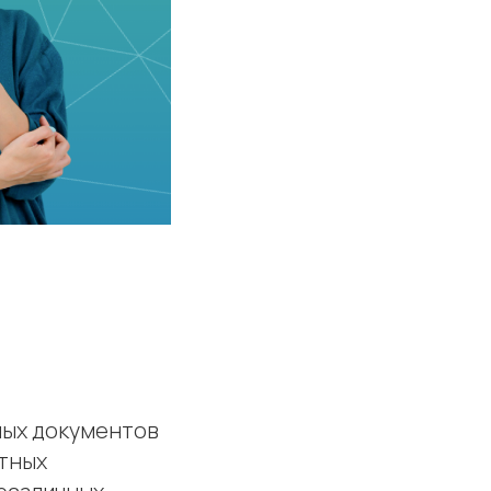
ных документов
атных