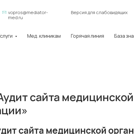
vopros@mediator-
Версия для слабовидящих
med.ru
слуги
Мед. клиникам
Горячая линия
База зн
Аудит сайта медицинской
ации»
удит сайта медицинской орга