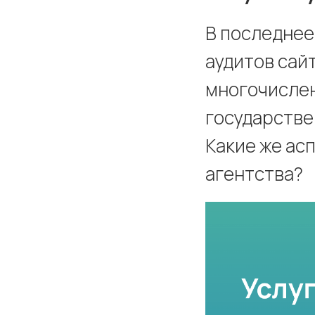
В последнее
аудитов сай
многочисле
государстве
Какие же ас
агентства?