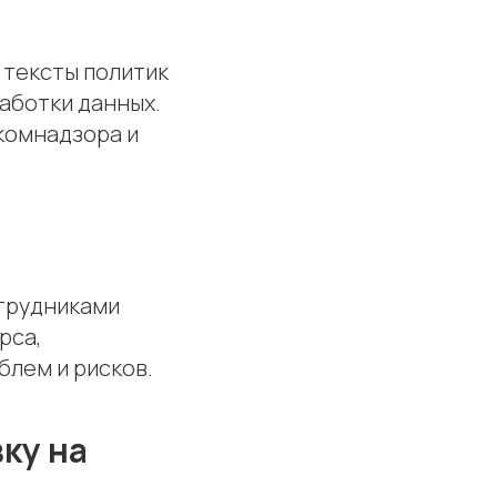
 тексты политик
аботки данных.
комнадзора и
отрудниками
рса,
лем и рисков.
ку на