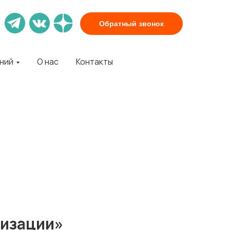
Обратный звонок
аний
О нас
Контакты
низации»