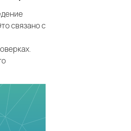
едение
то связано с
оверках.
го