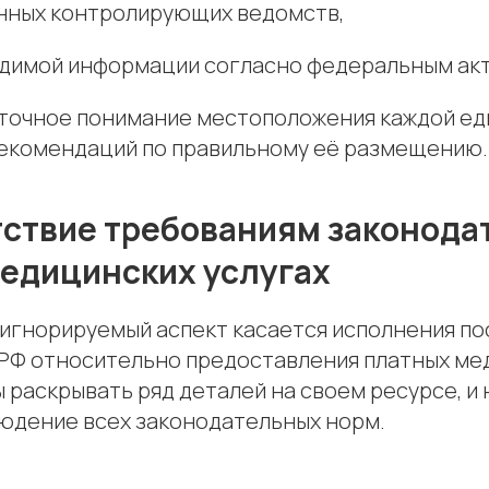
анных контролирующих ведомств,
одимой информации согласно федеральным ак
: точное понимание местоположения каждой е
екомендаций по правильному её размещению.
тствие требованиям законода
едицинских услугах
 игнорируемый аспект касается исполнения п
РФ относительно предоставления платных мед
 раскрывать ряд деталей на своем ресурсе, и 
юдение всех законодательных норм.