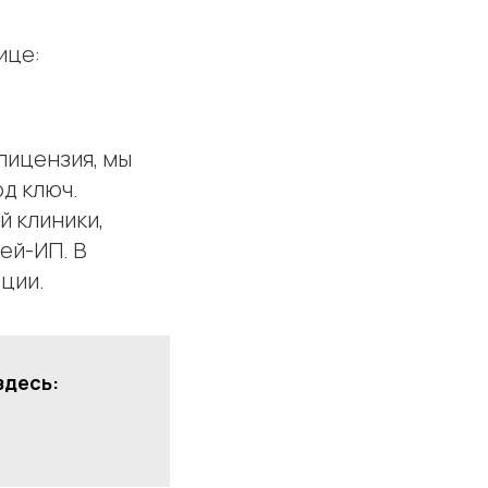
ице:
 лицензия, мы
д ключ.
 клиники,
ей-ИП. В
ции.
здесь: