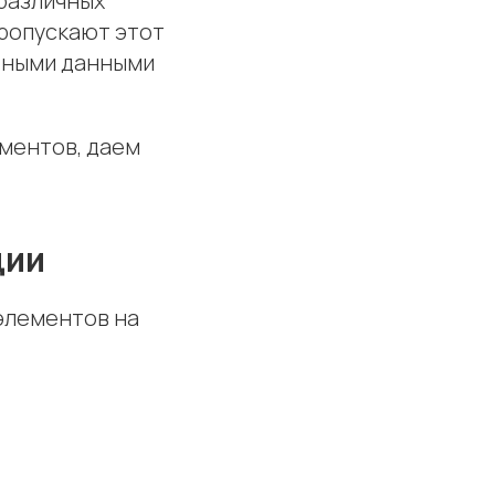
различных
пропускают этот
льными данными
ментов, даем
ции
элементов на