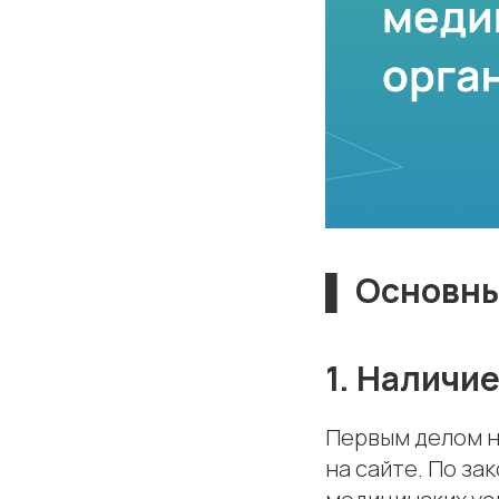
▌ Основны
1. Наличи
Первым делом н
на сайте. По з