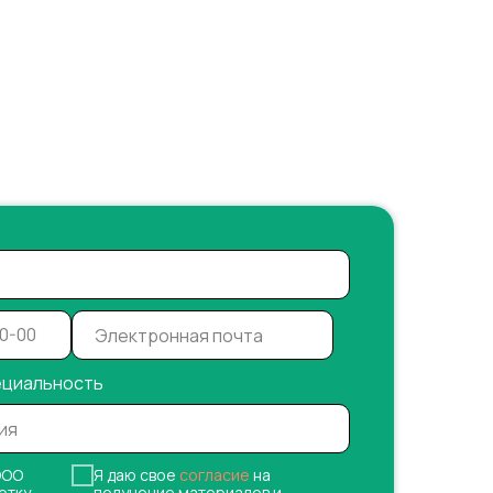
ециальность
ОО
Я даю свое
согласие
на
отку
получение материалов и