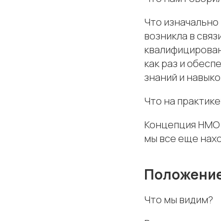
Что изначально
возникла в свя
квалифицирован
как раз и обес
знаний и навык
Что на практике
Концепция НМО 
мы все еще нах
Положение
Что мы видим?