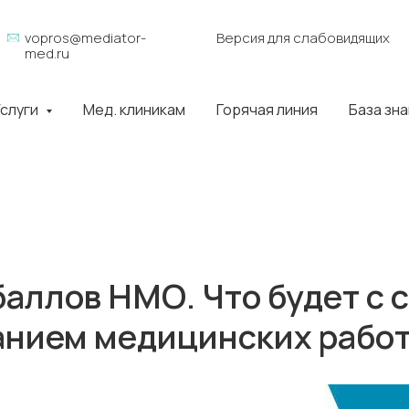
vopros@mediator-
Версия для слабовидящих
med.ru
слуги
Мед. клиникам
Горячая линия
База зн
аллов НМО. Что будет с 
анием медицинских рабо