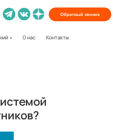
Обратный звонок
аний
О нас
Контакты
системой
тников?