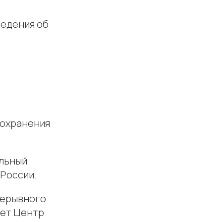
ведения об
оохранения
альный
 России.
рерывного
яет Центр