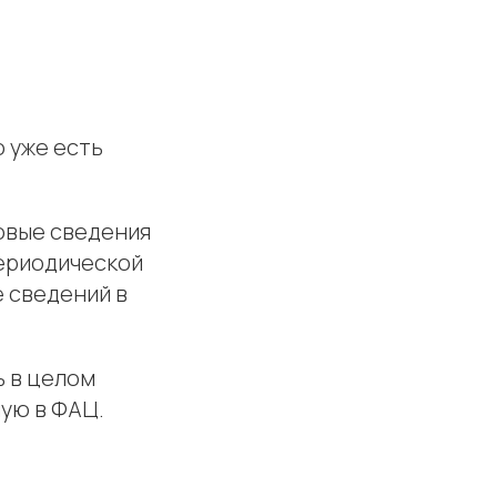
о уже есть
товые сведения
периодической
 сведений в
ь в целом
ую в ФАЦ.