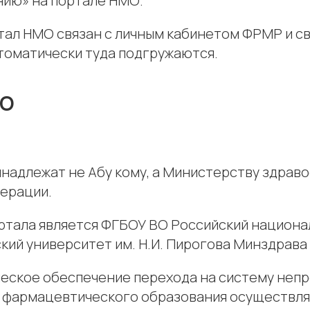
ию» на портале НМО.
ртал НМО связан с личным кабинетом ФРМР и с
томатически туда подгружаются.
МО
надлежат не Абу кому, а Министерству здрав
ерации.
тала является ФГБОУ ВО Российский национ
кий университет им. Н.И. Пирогова Минздрава
еское обеспечение перехода на систему неп
 фармацевтического образования осуществл