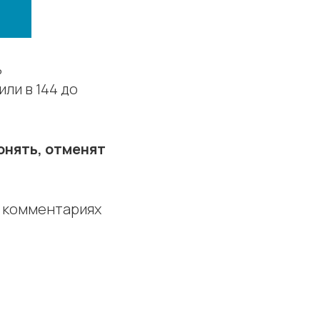
ь
ли в 144 до
нять, отменят
в комментариях