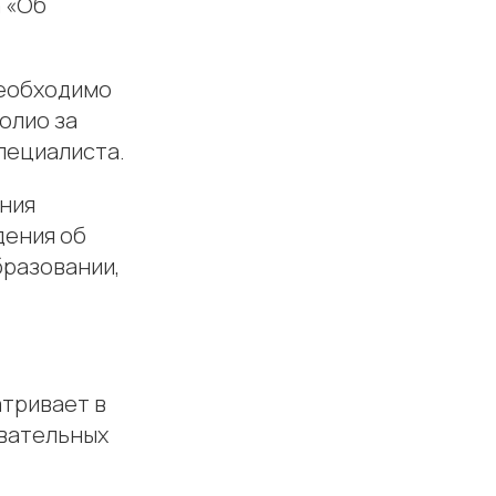
а «Об
необходимо
олио за
пециалиста.
ения
дения об
бразовании,
тривает в
овательных