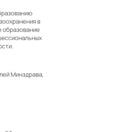
образованию
воохранения в
е образование
офессиональных
ости.
лей Минздрава,