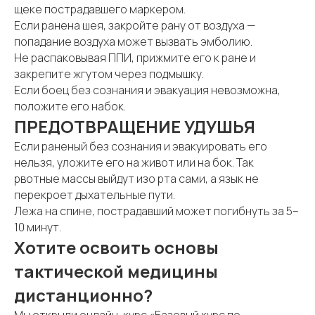
щеке пострадавшего маркером.
Если ранена шея, закройте рану от воздуха —
попадание воздуха может вызвать эмболию.
Не распаковывая ППИ, прижмите его к ране и
закрепите жгутом через подмышку.
Если боец без сознания и эвакуация невозможна,
положите его набок.
ПРЕДОТВРАЩЕНИЕ УДУШЬЯ
Если раненый без сознания и эвакуировать его
нельзя, уложите его на живот или на бок. Так
рвотные массы выйдут изо рта сами, а язык не
перекроет дыхательные пути.
Лежа на спине, пострадавший может погибнуть за 5–
10 минут.
Хотите освоить основы
тактической медицины
дистанционно?