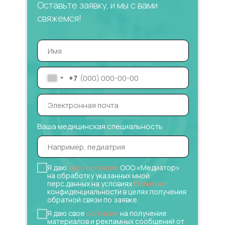
Оставьте заявку, и мы с вами
свяжемся!
+7
Ваша медицинская специальность
Я даю
свое согласие
ООО «Медиатор»
на обработку указанных мной
перс.данных на условиях
Политики
конфиденциальности в целях получения
обратной связи по заявке.
Я даю свое
согласие
на получение
материалов и рекламных сообщений от