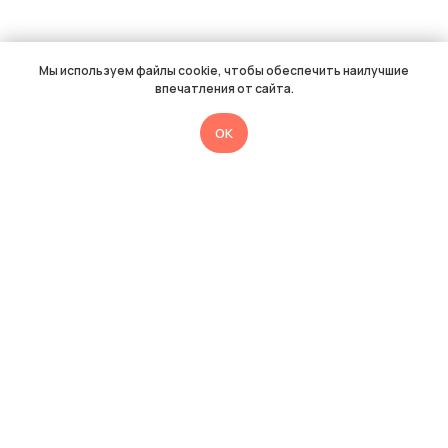
Мы используем файлы cookie, чтобы обеспечить наилучшие
впечатления от сайта.
OK
Нужна помощь
методиста
Медиатора?