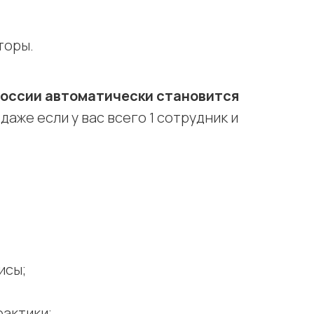
торы.
России автоматически становится
, даже если у вас всего 1 сотрудник и
исы;
актики;