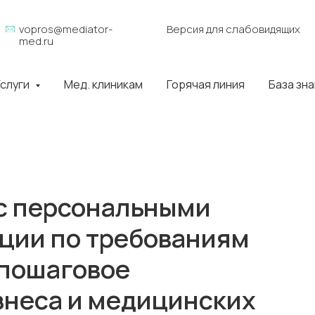
vopros@mediator-
Версия для слабовидящих
med.ru
слуги
Мед. клиникам
Горячая линия
База зн
 с персональными
ции по требованиям
 пошаговое
знеса и медицинских