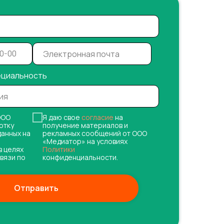
ециальность
ОО
Я даю свое
согласие
на
отку
получение материалов и
данных на
рекламных сообщений от ООО
«Медиатор» на условиях
в целях
Политики
вязи по
конфиденциальности.
Отправить