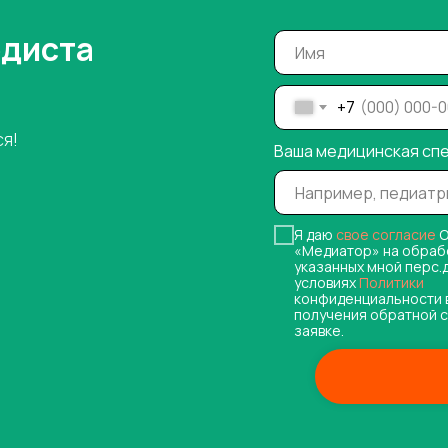
одиста
+7
ся!
Ваша медицинская сп
Я даю
свое согласие
О
«Медиатор» на обраб
указанных мной перс.
условиях
Политики
конфиденциальности 
получения обратной с
заявке.