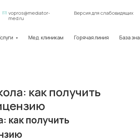
vopros@mediator-
Версия для слабовидящих
med.ru
слуги
Мед. клиникам
Горячая линия
База зн
ола: как получить
ицензию
: как получить
нзию