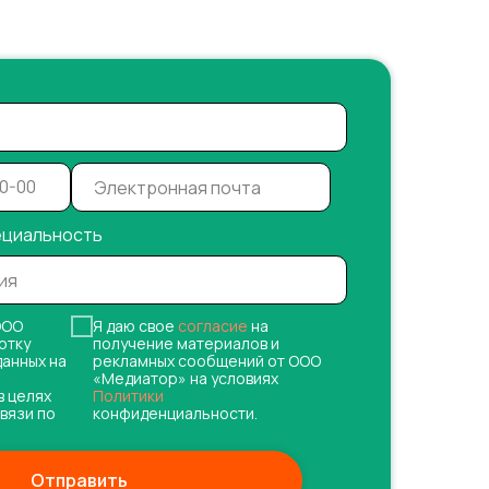
ециальность
ОО
Я даю свое
согласие
на
отку
получение материалов и
данных на
рекламных сообщений от ООО
«Медиатор» на условиях
в целях
Политики
вязи по
конфиденциальности.
Отправить