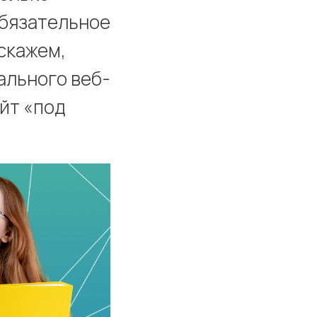
обязательное
скажем,
ального веб-
йт «под