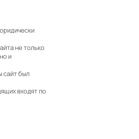
 юридически
айта не только
но и
 сайт был
дящих входят по