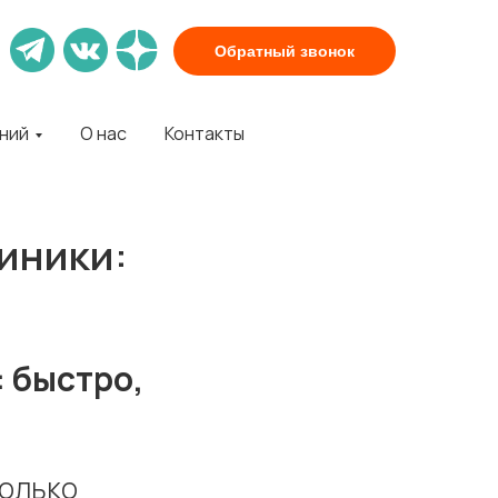
Обратный звонок
аний
О нас
Контакты
иники:
 быстро,
только