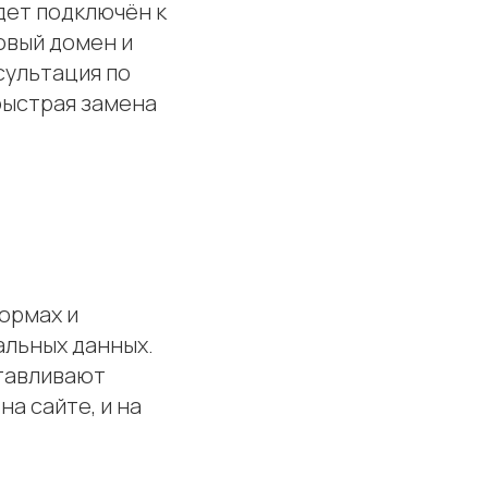
дет подключён к
овый домен и
сультация по
быстрая замена
ормах и
альных данных.
тавливают
а сайте, и на