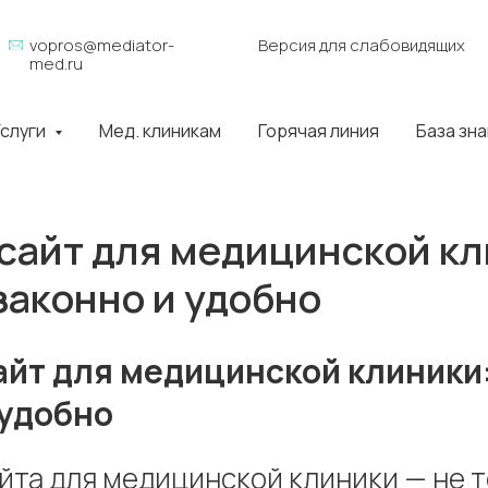
vopros@mediator-
Версия для слабовидящих
med.ru
слуги
Мед. клиникам
Горячая линия
База зн
сайт для медицинской кл
законно и удобно
айт для медицинской клиники:
 удобно
йта для медицинской клиники — не 