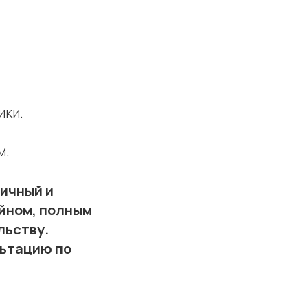
ики.
м.
гичный и
айном, полным
льству.
льтацию по