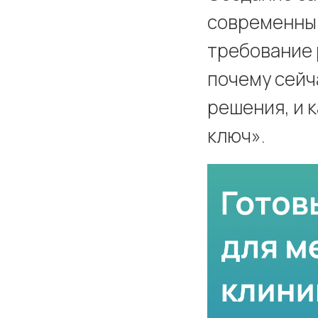
современный
требование 
почему сейч
решения, и 
ключ».