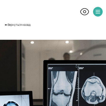
⬅︎ Вернуться назад