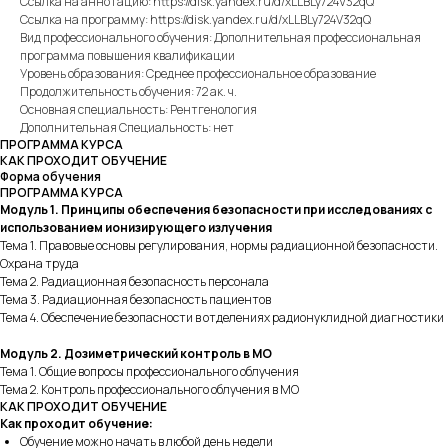
Ссылка на аннотацию: https://disk.yandex.ru/d/xLLBLy724V32qQ
Ссылка на программу: https://disk.yandex.ru/d/xLLBLy724V32qQ
Вид профессионального обучения: Дополнительная профессиональная
программа повышения квалификации
Уровень образования: Среднее профессиональное образование
Продолжительность обучения: 72 ак. ч.
Основная специальность: Рентгенология
Дополнительная Специальность: нет
ПРОГРАММА КУРСА
КАК ПРОХОДИТ ОБУЧЕНИЕ
Форма обучения
ПРОГРАММА КУРСА
Модуль 1. Принципы обеспечения безопасности при исследованиях с
использованием ионизирующего излучения
Тема 1. Правовые основы регулирования, нормы радиационной безопасности.
Охрана труда
Тема 2. Радиационная безопасность персонала
Тема 3. Радиационная безопасность пациентов
Тема 4. Обеспечение безопасности в отделениях радионуклидной диагностики
Модуль 2. Дозиметрический контроль в МО
Тема 1. Общие вопросы профессионального облучения
Тема 2. Контроль профессионального облучения в МО
КАК ПРОХОДИТ ОБУЧЕНИЕ
Как проходит обучение:
Обучение можно начать в любой день недели