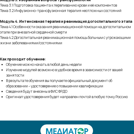
Тема 3.1 Подготовка пациента к переливанию крови и её компонентов
Тема 3.2 Инфузионно-трансфузионная терапия неотложных состояний
Модуль 4. Интенсивная терапия и реанимация догоспитального этапа
Тема 4.1 Особенности оказания реанимационной помощи на догоспитальном
этапе при внезапной сердечной смерти
Тема 4.2 Догоспитальная реанимационная помощь больным с угрожающими
жизни заболеваниями/состояниями
Как проходит обучение:
Обучение можно начать в любой день недели
Изучение модулей возможно в удобное время в зависимости от вашей
занятости
В результате обучения вы получаете официальный документ об
образовании – удостоверение о повышении квалификации
Сведения будут внесены в ФИС ФРДО
Оригинал удостоверения будет направлен почтой в любую точку Россию