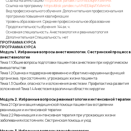
Ссылка на аннотацию:
https://disk.yandex.ru/i/hlEEAq4FXVAmHA
Ссылка на программу:
https://disk.yandex.ru/i/hlEEAq4FXVAmHA
Вид профессионального обучения: Дополнительная профессиональная
программа повышения квалификации
Уровень образования: Среднее профессиональное образование
Продолжительность обучения: 144 ак. ч.
Основная специальность: Анестезиология и реаниматология
Дополнительная Специальность: нет
ПРОГРАММА КУРСА
ПРОГРАММА КУРСА
Модуль 1. Избранные вопросы анестезиологии. Сестринский процесс в
анестезиологии
Тема 1.1 Общие вопросы подготовки пациентов к анестезии при хирургическом
вмешательстве
Тема 1.2 Оценка и поддержание временно и обратимо нарушенных функций
организма, при состояниях, угрожающих жизни пациента
Тема 1.3 Ошибки, опасности и осложнения анестезии. Профилактика развития
осложнений Тема 1.4 Анестезия в различных областях хирургии
Модуль 2. Избранные вопросы реаниматологии и интенсивной терапии
Тема 2.1 Организация медицинской помощи пациентам в отделении
реанимации и интенсивной терапии
Тема 2.2 Реанимация и интенсивная терапия при угрожающих жизни
заболеваниях/состояниях. Сестринская помощь и уход
Модуль 3. Избранные вопросы трансфузиологии