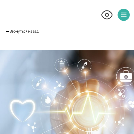
⬅︎ Вернуться назад