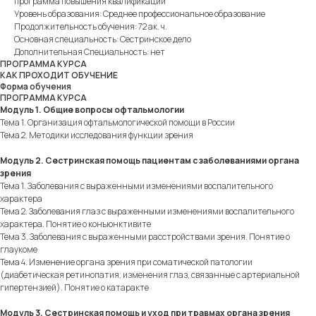
программа повышения квалификации
Уровень образования: Среднее профессиональное образование
Продолжительность обучения: 72 ак. ч.
Основная специальность: Сестринское дело
Дополнительная Специальность: нет
ПРОГРАММА КУРСА
КАК ПРОХОДИТ ОБУЧЕНИЕ
Форма обучения
ПРОГРАММА КУРСА
Модуль 1. Общие вопросы офтальмологии
Тема 1. Организация офтальмологической помощи в России
Тема 2. Методики исследования функции зрения
Модуль 2. Сестринская помощь пациентам с заболеваниями органа
зрения
Тема 1. Заболевания с выраженными изменениями воспалительного
характера
Тема 2. Заболевания глаз с выраженными изменениями воспалительного
характера. Понятие о конъюнктивите
Тема 3. Заболевания с выраженными расстройствами зрения. Понятие о
глаукоме
Тема 4. Изменение органа зрения при соматической патологии
(диабетическая ретинопатия; изменения глаз, связанные с артериальной
гипертензией). Понятие о катаракте
Модуль 3. Сестринская помощь и уход при травмах органа зрения