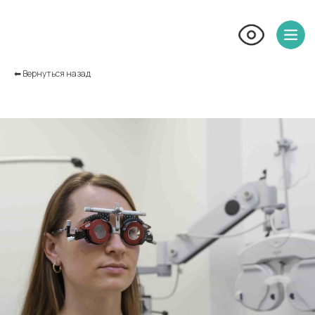
⬅︎ Вернуться назад