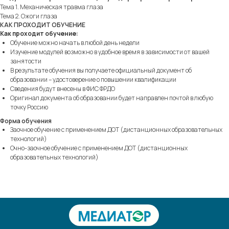
Тема 1. Механическая травма глаза
Тема 2. Ожоги глаза
КАК ПРОХОДИТ ОБУЧЕНИЕ
Как проходит обучение:
Обучение можно начать в любой день недели
Изучение модулей возможно в удобное время в зависимости от вашей
занятости
В результате обучения вы получаете официальный документ об
образовании – удостоверение о повышении квалификации
Сведения будут внесены в ФИС ФРДО
Оригинал документа об образовании будет направлен почтой в любую
точку Россию
Форма обучения
Заочное обучение с применением ДОТ (дистанционных образовательных
технологий)
Очно-заочное обучение с применением ДОТ (дистанционных
образовательных технологий)