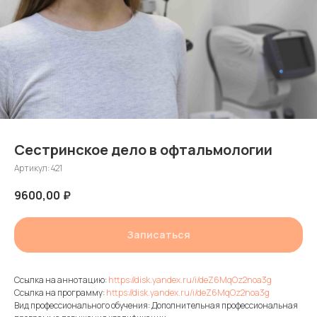
Сестринское дело в офтальмологии
Артикул:
421
9600,00
₽
Записаться
Ссылка на аннотацию:
https://disk.yandex.ru/i/deZ6MqOz2noa3g
Ссылка на программу:
https://disk.yandex.ru/i/deZ6MqOz2noa3g
Вид профессионального обучения: Дополнительная профессиональная