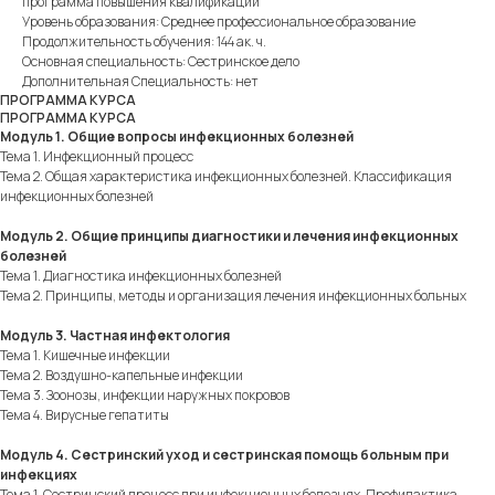
программа повышения квалификации
Уровень образования: Среднее профессиональное образование
Продолжительность обучения: 144 ак. ч.
Основная специальность: Сестринское дело
Дополнительная Специальность: нет
ПРОГРАММА КУРСА
ПРОГРАММА КУРСА
Модуль 1. Общие вопросы инфекционных болезней
Тема 1. Инфекционный процесс
Тема 2. Общая характеристика инфекционных болезней. Классификация
инфекционных болезней
Модуль 2. Общие принципы диагностики и лечения инфекционных
болезней
Тема 1. Диагностика инфекционных болезней
Тема 2. Принципы, методы и организация лечения инфекционных больных
Модуль 3. Частная инфектология
Тема 1. Кишечные инфекции
Тема 2. Воздушно-капельные инфекции
Тема 3. Зоонозы, инфекции наружных покровов
Тема 4. Вирусные гепатиты
Модуль 4. Сестринский уход и сестринская помощь больным при
инфекциях
Тема 1. Сестринский процесс при инфекционных болезнях. Профилактика