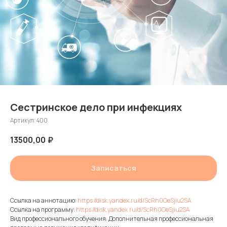
Сестринское дело при инфекциях
Артикул:
400
13500,00
₽
Записаться
Ссылка на аннотацию:
https://disk.yandex.ru/d/ScRh0OeSjiu2SA
Ссылка на программу:
https://disk.yandex.ru/d/ScRh0OeSjiu2SA
Вид профессионального обучения: Дополнительная профессиональная