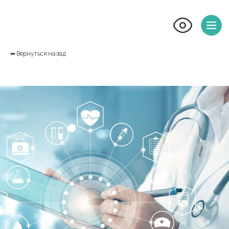
⬅︎ Вернуться назад