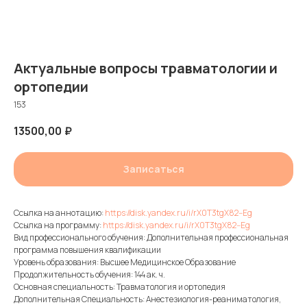
Актуальные вопросы травматологии и
ортопедии
153
13500,00
₽
Записаться
Ссылка на аннотацию:
https://disk.yandex.ru/i/rX0T3tgX82--Eg
Ссылка на программу:
https://disk.yandex.ru/i/rX0T3tgX82--Eg
Вид профессионального обучения: Дополнительная профессиональная
программа повышения квалификации
Уровень образования: Высшее Медицинское Образование
Продолжительность обучения: 144 ак. ч.
Основная специальность: Травматология и ортопедия
Дополнительная Специальность: Анестезиология-реаниматология,