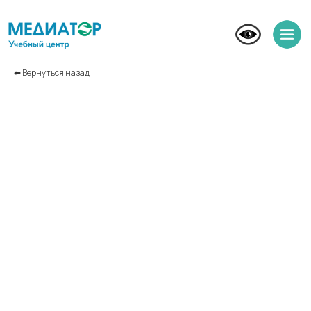
⬅︎ Вернуться назад