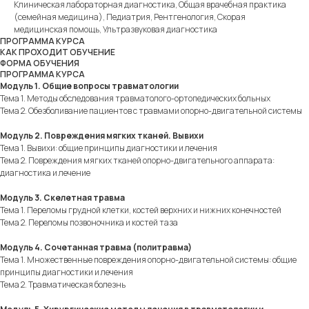
Клиническая лабораторная диагностика, Общая врачебная практика
(семейная медицина), Педиатрия, Рентгенология, Скорая
медицинская помощь, Ультразвуковая диагностика
ПРОГРАММА КУРСА
КАК ПРОХОДИТ ОБУЧЕНИЕ
ФОРМА ОБУЧЕНИЯ
ПРОГРАММА КУРСА
Модуль 1. Общие вопросы травматологии
Тема 1. Методы обследования травматолого-ортопедических больных
Тема 2. Обезболивание пациентов с травмами опорно-двигательной системы
Модуль 2. Повреждения мягких тканей. Вывихи
Тема 1. Вывихи: общие принципы диагностики и лечения
Тема 2. Повреждения мягких тканей опорно-двигательного аппарата:
диагностика и лечение
Модуль 3. Скелетная травма
Тема 1. Переломы грудной клетки, костей верхних и нижних конечностей
Тема 2. Переломы позвоночника и костей таза
Модуль 4. Сочетанная травма (политравма)
Тема 1. Множественные повреждения опорно-двигательной системы: общие
принципы диагностики и лечения
Тема 2. Травматическая болезнь