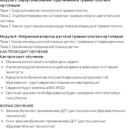
Модуль 5. Хирургические методы лечения в травматологии и
ортопедии
Тема 1. Эндоскопические технологии в травматологии
Тема 2. Эндопротезирование суставов при травмах опорно-двигательной
системы
Тема 3. Реконструктивные микрохирургические операции в травматологии
Модуль 6. Избранные вопросы детской травматологии и ортопедии
Тема 1. Оказание медицинской помощи детям с травмами и повреждениями
Тема 2. Оказание ортопедической помощи детям
КАК ПРОХОДИТ ОБУЧЕНИЕ
Как проходит обучение:
Обучение можно начать в любой день недели
Изучение модулей возможно в удобное время в зависимости от вашей
занятости
В результате обучения вы получаете официальный документ об
образовании – удостоверение о повышении квалификации
Сведения будут внесены в ФИС ФРДО
Оригинал документа об образовании будет направлен почтой в любую
точку Россию
ФОРМА ОБУЧЕНИЯ
Заочное обучение с применением ДОТ (дистанционных образовательных
технологий)
Очно-заочное обучение с применением ДОТ (дистанционных
образовательных технологий)