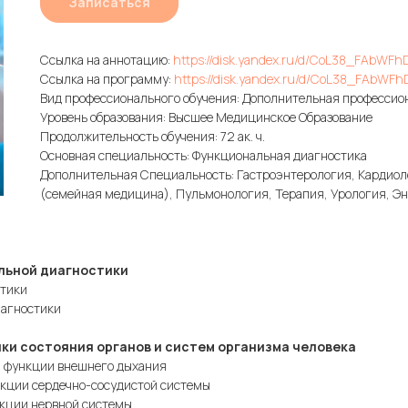
Записаться
Ссылка на аннотацию:
https://disk.yandex.ru/d/CoL38_FAbWF
Ссылка на программу:
https://disk.yandex.ru/d/CoL38_FAbWF
Вид профессионального обучения: Дополнительная професси
Уровень образования: Высшее Медицинское Образование
Продолжительность обучения: 72 ак. ч.
Основная специальность: Функциональная диагностика
Дополнительная Специальность: Гастроэнтерология, Кардиоло
(семейная медицина), Пульмонология, Терапия, Урология, Э
льной диагностики
стики
иагностики
ки состояния органов и систем организма человека
я функции внешнего дыхания
нкции сердечно-сосудистой системы
нкции нервной системы