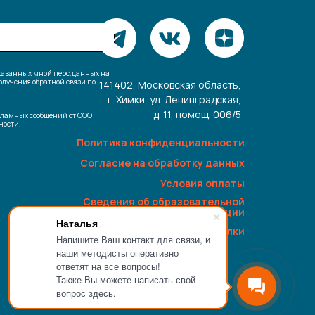
указанных мной перс.данных на
лучения обратной связи по
141402, Московская область,
г. Химки, ул. Ленинградская,
д. 11, помещ. 006/5
кламных сообщений от ООО
ости.
Политика конфиденциальности
Согласие на обработку данных
Условия оплаты
Сведения об образовательной
организации
Наталья
Отписка от рассылки
Напишите Ваш контакт для связи, и
наши методисты оперативно
ответят на все вопросы!
Также Вы можете написать свой
вопрос здесь.