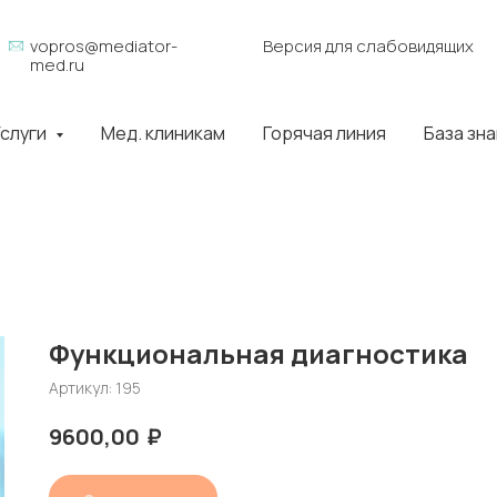
vopros@mediator-
Версия для слабовидящих
med.ru
слуги
Мед. клиникам
Горячая линия
База зн
Функциональная диагностика
Артикул:
195
₽
9600,00