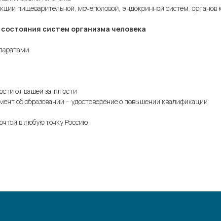
нкции пищеварительной, мочеполовой, эндокринной систем, органов 
 состояния систем организма человека
ппаратами
ости от вашей занятости
умент об образовании – удостоверение о повышении квалификации
очтой в любую точку Россию