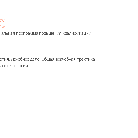
hDw
hDw
ональная программа повышения квалификации
гия, Лечебное дело, Общая врачебная практика
ндокринология