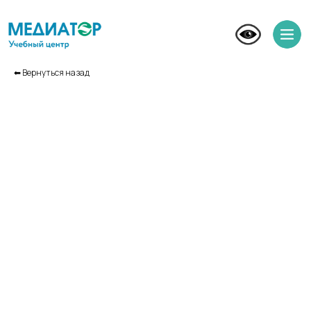
⬅︎ Вернуться назад