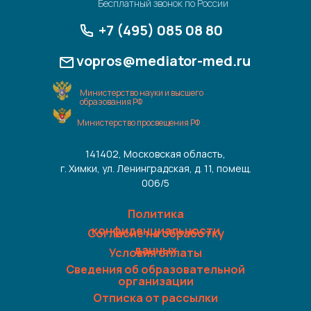
Бесплатный звонок по России
+7 (495) 085 08 80
vopros@mediator-med.ru
Министерство науки и высшего
образования РФ
Министерство просвещения РФ
141402, Московская область,
г. Химки, ул. Ленинградская, д. 11, помещ.
006/5
Политика
конфиденциальности
Согласие на обработку
данных
Условия оплаты
Сведения об образовательной
организации
Отписка от рассылки