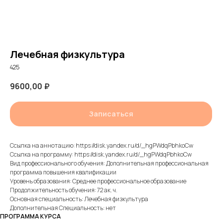
Лечебная физкультура
425
9600,00
₽
Записаться
Ссылка на аннотацию: https://disk.yandex.ru/d/_hgPWdqPbhkoCw
Ссылка на программу: https://disk.yandex.ru/d/_hgPWdqPbhkoCw
Вид профессионального обучения: Дополнительная профессиональная
программа повышения квалификации
Уровень образования: Среднее профессиональное образование
Продолжительность обучения: 72 ак. ч.
Основная специальность: Лечебная физкультура
Дополнительная Специальность: нет
ПРОГРАММА КУРСА