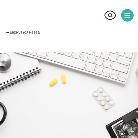
⬅︎ Вернуться назад