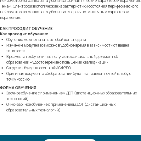
нейромоторного аппарата у больных с синаптическим характером поражения.
Тема 4. Электрофизиологические характеристики состояния периферического
нейромоторного аппарата у больных с первично-мышечным характером
поражения.
КАК ПРОХОДИТ ОБУЧЕНИЕ
Как проходит обучение:
Обучение можно начать в любой день недели
Изучение модулей возможно в удобное время в зависимости от вашей
занятости
В результате обучения вы получаете официальный документ об
образовании – удостоверение о повышении квалификации
Сведения будут внесены в ФИС ФРДО
Оригинал документа об образовании будет направлен почтой в любую
точку Россию
ФОРМА ОБУЧЕНИЯ
Заочное обучение с применением ДОТ (дистанционных образовательных
технологий)
Очно-заочное обучение с применением ДОТ (дистанционных
образовательных технологий)