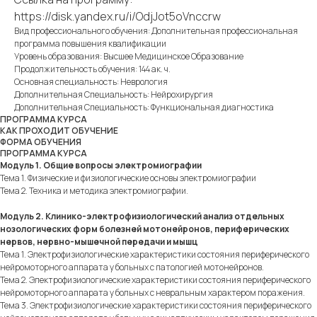
https://disk.yandex.ru/i/OdjJot5oVnccrw
Вид профессионального обучения: Дополнительная профессиональная
программа повышения квалификации
Уровень образования: Высшее Медицинское Образование
Продолжительность обучения: 144 ак. ч.
Основная специальность: Неврология
Дополнительная Специальность: Нейрохирургия
Дополнительная Специальность: Функциональная диагностика
ПРОГРАММА КУРСА
КАК ПРОХОДИТ ОБУЧЕНИЕ
ФОРМА ОБУЧЕНИЯ
ПРОГРАММА КУРСА
Модуль 1. Общие вопросы электромиографии
Тема 1. Физические и физиологические основы электромиографии
Тема 2. Техника и методика электромиографии.
Модуль 2. Клинико-электрофизиологический анализ отдельных
нозологических форм болезней мотонейронов, периферических
нервов, нервно-мышечной передачи и мышц
Тема 1. Электрофизиологические характеристики состояния периферического
нейромоторного аппарата у больных с патологией мотонейронов.
Тема 2. Электрофизиологические характеристики состояния периферического
нейромоторного аппарата у больных с невральным характером поражения.
Тема 3. Электрофизиологические характеристики состояния периферического