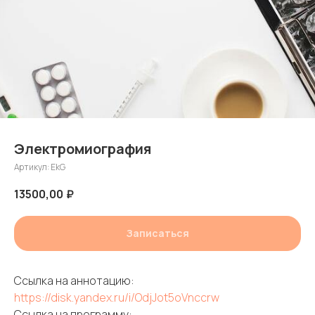
Электромиография
Артикул:
EkG
13500,00
₽
Записаться
Ссылка на аннотацию:
https://disk.yandex.ru/i/OdjJot5oVnccrw
Ссылка на программу: