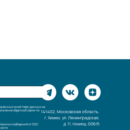
указанных мной перс.данных на
лучения обратной связи по
141402, Московская область,
г. Химки, ул. Ленинградская,
д. 11, помещ. 006/5
кламных сообщений от ООО
ости.