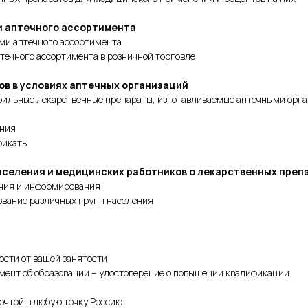
ми аптечного ассортимента
ами аптечного ассортимента
течного ассортимента в розничной торговле
ов в условиях аптечных организаций
терильные лекарственные препараты, изготавливаемые аптечными орг
ения
рикаты
аселения и медицинских работников о лекарственных преп
ания и информирования
ование различных групп населения
ости от вашей занятости
умент об образовании – удостоверение о повышении квалификации
очтой в любую точку Россию