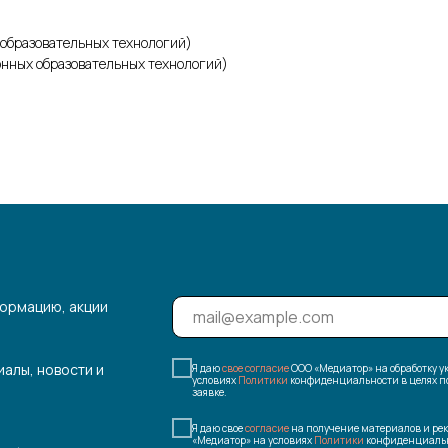
образовательных технологий)
онных образовательных технологий)
ормацию, акции
иалы, новости и
Я даю
свое согласие
ООО «Медиатор» на обработку 
условиях
Политики
конфиденциальности в целях по
заявке.
Я даю свое
согласие
на получение материалов и ре
«Медиатор» на условиях
Политики
конфиденциальн