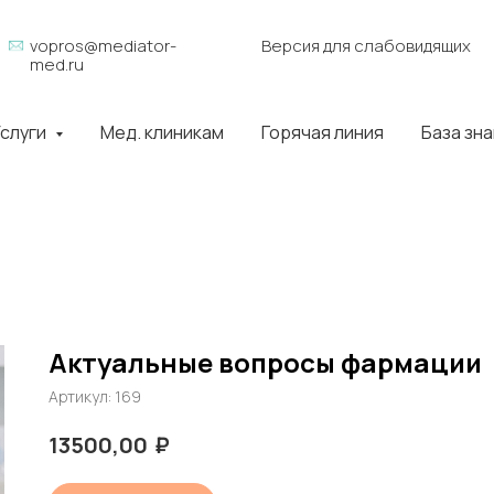
vopros@mediator-
Версия для слабовидящих
med.ru
слуги
Мед. клиникам
Горячая линия
База зн
Актуальные вопросы фармации
Артикул:
169
₽
13500,00