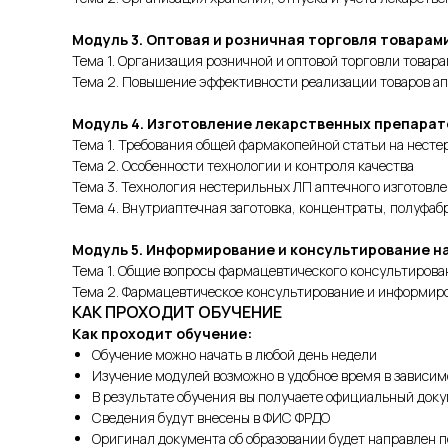
Модуль 3. Оптовая и розничная торговля товара
Тема 1. Организация розничной и оптовой торговли товар
Тема 2. Повышение эффективности реализации товаров ап
Модуль 4. Изготовление лекарственных препарат
Тема 1. Требования общей фармакопейной статьи на нес
Тема 2. Особенности технологии и контроля качества
Тема 3. Технология нестерильных ЛП аптечного изготовл
Тема 4. Внутриаптечная заготовка, концентраты, полуфаб
Модуль 5. Информирование и консультирование н
Тема 1. Общие вопросы фармацевтического консультиров
Тема 2. Фармацевтическое консультирование и информир
КАК ПРОХОДИТ ОБУЧЕНИЕ
Как проходит обучение:
Обучение можно начать в любой день недели
Изучение модулей возможно в удобное время в зависим
В результате обучения вы получаете официальный док
Сведения будут внесены в ФИС ФРДО
Оригинал документа об образовании будет направлен п