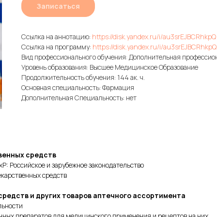
Записаться
Ссылка на аннотацию:
https://disk.yandex.ru/i/au3srEJBCRhkpQ
Ссылка на программу:
https://disk.yandex.ru/i/au3srEJBCRhkpQ
Вид профессионального обучения: Дополнительная професси
Уровень образования: Высшее Медицинское Образование
Продолжительность обучения: 144 ак. ч.
Основная специальность: Фармация
Дополнительная Специальность: нет
венных средств
xP: Российское и зарубежное законодательство
лекарственных средств
средств и других товаров аптечного ассортимента
льности
енных препаратов для медицинского применения и рецептов на них