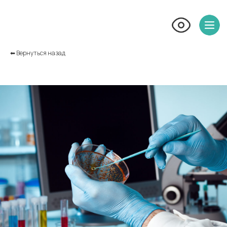
⬅︎ Вернуться назад