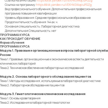
Ссылка на аннотацию:
https://disk.yandex.ru/i/EKHk0A4qcuPQZg
Ссылка на программу:
https://disk.yandex.ru/i/EKHk0A4qcuPQZg
Вид профессионального обучения: Дополнительная профессиональная
программа повышения квалификации
Уровень образования: Среднее профессиональное образование
Продолжительность обучения: 144 ак. ч.
Основная специальность: Лабораторная диагностика
Дополнительная Специальность: нет
ПРОГРАММА КУРСА
КАК ПРОХОДИТ ОБУЧЕНИЕ
Форма обучения
ПРОГРАММА КУРСА
Модуль 1. Правовые и организационные вопросы лабораторной службы
России
Тема 1. Правовые, организационные и экономические аспекты деятельности
клинических лабораторий
Тема 2. Техническое обеспечение лабораторных исследований
Модуль 2. Основы лабораторного обследования пациентов
Тема 1. Методы исследования, используемые в лабораторной диагностике
Тема 2. Лабораторное обследование пациентов
Модуль 3. Гематологические клинические исследования
Тема 1. Основы кроветворения
Тема 2. Исследования в лабораторной гематологии