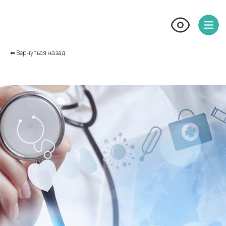
⬅︎ Вернуться назад