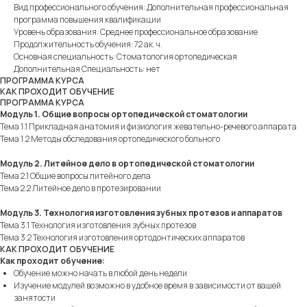
Вид профессионального обучения: Дополнительная профессиональная
программа повышения квалификации
Уровень образования: Среднее профессиональное образование
Продолжительность обучения: 72 ак. ч.
Основная специальность: Стоматология ортопедическая
Дополнительная Специальность: нет
ПРОГРАММА КУРСА
КАК ПРОХОДИТ ОБУЧЕНИЕ
ПРОГРАММА КУРСА
Модуль 1. Общие вопросы ортопедической стоматологии
Тема 1.1 Прикладная анатомия и физиология жевательно-речевого аппарата
Тема 1.2 Методы обследования ортопедического больного
Модуль 2. Литейное дело в ортопедической стоматологии
Тема 2.1 Общие вопросы литейного дела
Тема 2.2 Литейное дело в протезировании
Модуль 3. Технология изготовления зубных протезов и аппаратов
Тема 3.1 Технология изготовления зубных протезов
Тема 3.2 Технология изготовления ортодонтических аппаратов
КАК ПРОХОДИТ ОБУЧЕНИЕ
Как проходит обучение:
Обучение можно начать в любой день недели
Изучение модулей возможно в удобное время в зависимости от вашей
занятости