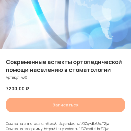
Современные аспекты ортопедической
помощи населению в стоматологии
Артикул:
430
7200,00
₽
Записаться
Ссылка на аннотацию: https://disk.yandex.ru/i/OZqvdtzUscT2jw
Ссылка на программу: https://disk.yandex.ru/i/OZqvdtzUscT2jw