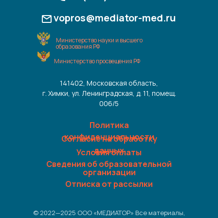
vopros@mediator-med.ru
Министерство науки и высшего
образования РФ
Министерство просвещения РФ
141402, Московская область,
г. Химки, ул. Ленинградская, д. 11, помещ.
006/5
Политика
конфиденциальности
Согласие на обработку
данных
Условия оплаты
Сведения об образовательной
организации
Отписка от рассылки
© 2022—2025 ООО «МЕДИАТОР» Все материалы,