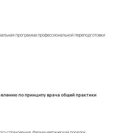
ональная программа профессиональной переподготовки
селению по принципу врача общей практики
ого страхования. Фармацевтический порядок