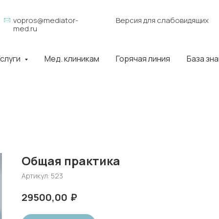
vopros@mediator-
Версия для слабовидящих
med.ru
слуги
Мед. клиникам
Горячая линия
База зн
Общая практика
Артикул:
523
₽
29500,00