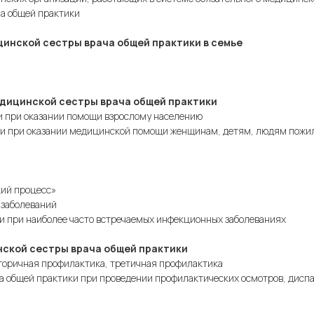
ча общей практики
инской сестры врача общей практики в семье
едицинской сестры врача общей практики
ки при оказании помощи взрослому населению
ки при оказании медицинской помощи женщинам, детям, людям пожил
кий процесс»
 заболеваний
ки при наиболее часто встречаемых инфекционных заболеваниях
нской сестры врача общей практики
вторичная профилактика, третичная профилактика
ча общей практики при проведении профилактических осмотров, дисп