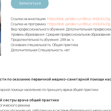
Записаться
Ссылка на аннотацию:
https://disk.yandex.ru/i/BXuc-imQUGvZlg
Ссылка на программу:
https://disk.yandex.ru/i/BXuc-imQUGvZlg
Вид профессионального обучения: Дополнительная професси
Уровень образования: Среднее профессиональное образование
Продолжительность обучения: 288 ак. ч.
Основная специальность: Общая практика
Дополнительная Специальность: нет
сти по оказанию первичной медико-санитарной помощи на
тарной помощи населению по принципу врача общей практики
ой сестры врача общей практики
логического режима
нских организаций, работающих в системе обязательного медицинск