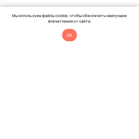
Мы используем файлы cookie, чтобы обеспечить наилучшие
впечатления от сайта.
OK
Нужна помощь
методиста
Медиатора?