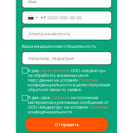
+7
Ваша медицинская специальность
Я даю
свое согласие
ООО «Медиатор»
на обработку указанных мной
перс.данных на условиях
Политики
конфиденциальности в целях получения
обратной связи по заявке.
Я даю свое
согласие
на получение
материалов и рекламных сообщений от
ООО «Медиатор» на условиях
Политики
конфиденциальности.
Отправить