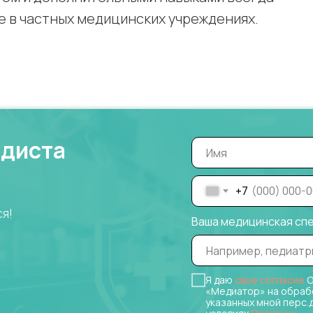
те в частных медицинских учреждениях.
одиста
+7
ся!
Ваша медицинская сп
Я даю
свое согласие
О
«Медиатор» на обраб
указанных мной перс.