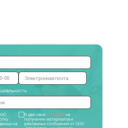
ециальность
ОО
Я даю свое
согласие
на
отку
получение материалов и
данных на
рекламных сообщений от ООО