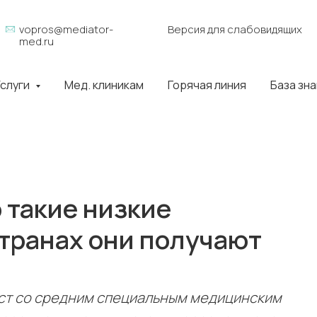
vopros@mediator-
Версия для слабовидящих
med.ru
слуги
Мед. клиникам
Горячая линия
База зн
 такие низкие
странах они получают
ст со средним специальным медицинским