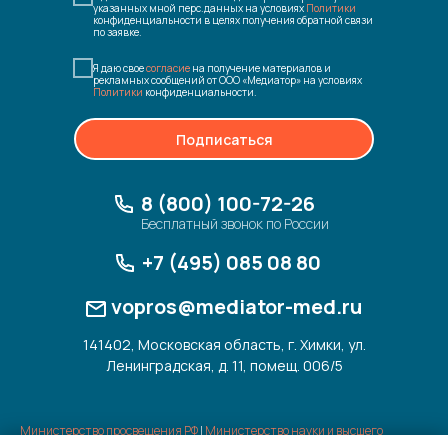
указанных мной перс.данных на условиях
Политики
конфиденциальности в целях получения обратной связи
по заявке.
Я даю свое
согласие
на получение материалов и
рекламных сообщений от ООО «Медиатор» на условиях
Политики
конфиденциальности.
Подписаться
8 (800) 100-72-26
Бесплатный звонок по России
+7 (495) 085 08 80
Наталья
vopros@mediator-med.ru
Напишите Ваш контакт для
связи, и наши методисты
141402, Московская область, г. Химки, ул.
оперативно ответят на все
Ленинградская, д. 11, помещ. 006/5
вопросы!
Также Вы можете написать
свой вопрос здесь.
Министерство просвещения РФ
|
Министерство науки и высшего