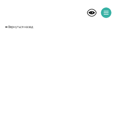
⬅︎ Вернуться назад