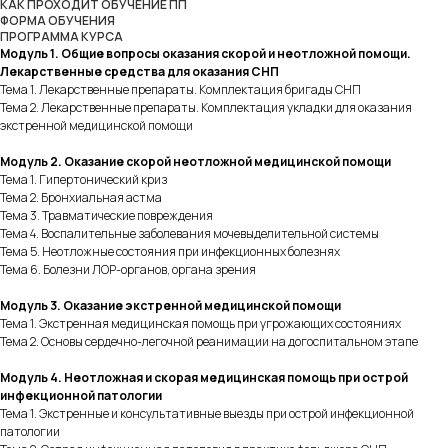
КАК ПРОХОДИТ ОБУЧЕНИЕ ПП
ФОРМА ОБУЧЕНИЯ
ПРОГРАММА КУРСА
Модуль 1. Общие вопросы оказания скорой и неотложной помощи.
Лекарственные средства для оказания СНП
Тема 1. Лекарственные препараты. Комплектация бригады СНП
Тема 2. Лекарственные препараты. Комплектация укладки для оказания
экстренной медицинской помощи
Модуль 2. Оказание скорой неотложной медицинской помощи
Тема 1. Гипертонический криз
Тема 2. Бронхиальная астма
Тема 3. Травматические повреждения
Тема 4. Воспалительные заболевания мочевыделительной системы
Тема 5. Неотложные состояния при инфекционных болезнях
Тема 6. Болезни ЛОР-органов, органа зрения
Модуль 3. Оказание экстренной медицинской помощи
Тема 1. Экстренная медицинская помощь при угрожающих состояниях
Тема 2. Основы сердечно-легочной реанимации на догоспитальном этапе
Модуль 4. Неотложная и скорая медицинская помощь при острой
инфекционной патологии
Тема 1. Экстренные и консультативные выезды при острой инфекционной
патологии