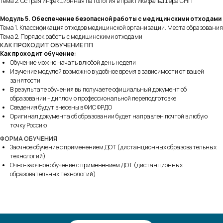
Тема 2. Острая инфекционная патология в практике фельдшера СНП
Модуль 5. Обеспечение безопасной работы с медицинскими отходами
Тема 1. Классификация отходов медицинской организации. Места образования
Тема 2. Порядок работы с медицинскими отходами
КАК ПРОХОДИТ ОБУЧЕНИЕ ПП
Как проходит обучение:
Обучение можно начать в любой день недели
Изучение модулей возможно в удобное время в зависимости от вашей
занятости
В результате обучения вы получаете официальный документ об
образовании – диплом о профессиональной переподготовке
Сведения будут внесены в ФИС ФРДО
Оригинал документа об образовании будет направлен почтой в любую
точку Россию
ФОРМА ОБУЧЕНИЯ
Заочное обучение с применением ДОТ (дистанционных образовательных
технологий)
Очно-заочное обучение с применением ДОТ (дистанционных
образовательных технологий)