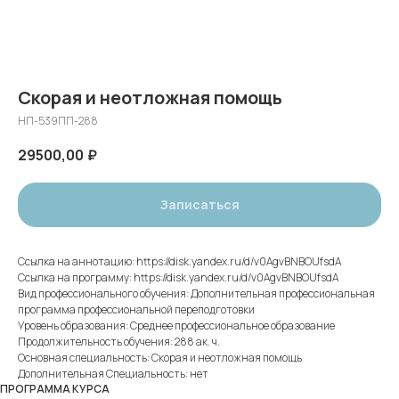
Скорая и неотложная помощь
НП-539ПП-288
29500,00
₽
Записаться
Ссылка на аннотацию: https://disk.yandex.ru/d/v0AgvBNBOUfsdA
Ссылка на программу: https://disk.yandex.ru/d/v0AgvBNBOUfsdA
Вид профессионального обучения: Дополнительная профессиональная
программа профессиональной переподготовки
Уровень образования: Среднее профессиональное образование
Продолжительность обучения: 288 ак. ч.
Основная специальность: Скорая и неотложная помощь
Дополнительная Специальность: нет
ПРОГРАММА КУРСА