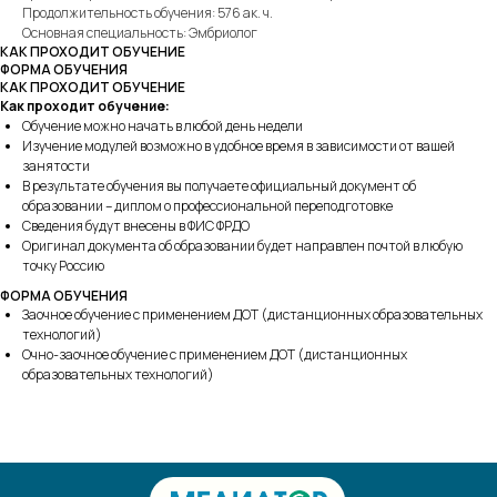
Продолжительность обучения: 576 ак. ч.
Основная специальность: Эмбриолог
КАК ПРОХОДИТ ОБУЧЕНИЕ
ФОРМА ОБУЧЕНИЯ
КАК ПРОХОДИТ ОБУЧЕНИЕ
Как проходит обучение:
Обучение можно начать в любой день недели
Изучение модулей возможно в удобное время в зависимости от вашей
занятости
В результате обучения вы получаете официальный документ об
образовании – диплом о профессиональной переподготовке
Сведения будут внесены в ФИС ФРДО
Оригинал документа об образовании будет направлен почтой в любую
точку Россию
ФОРМА ОБУЧЕНИЯ
Заочное обучение с применением ДОТ (дистанционных образовательных
технологий)
Очно-заочное обучение с применением ДОТ (дистанционных
образовательных технологий)