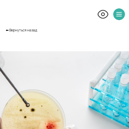
⬅︎ Вернуться назад