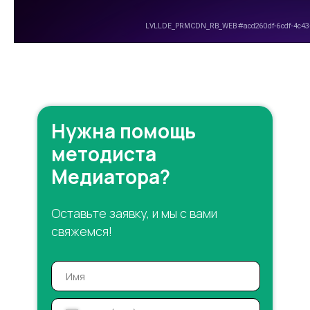
Нужна помощь
методиста
Медиатора?
Оставьте заявку, и мы с вами
свяжемся!