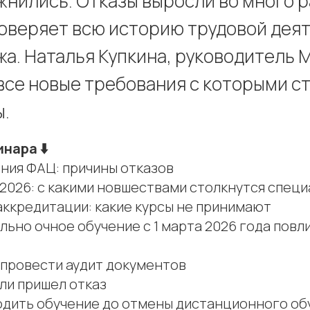
жнились. Отказы выросли во много р
оверяет всю историю трудовой дея
жа. Наталья Купкина, руководитель 
все новые требования с которыми с
.
нара ⬇️
ания ФАЦ: причины отказов
 2026: с какими новшествами столкнутся спец
аккредитации: какие курсы не принимают
льно очное обучение с 1 марта 2026 года повл
 провести аудит документов
сли пришел отказ
ходить обучение до отмены дистанционного об