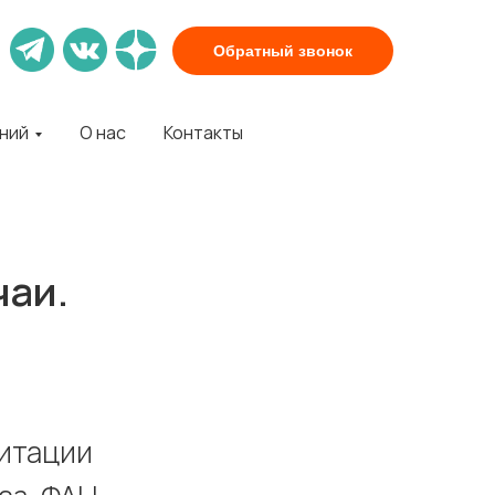
Обратный звонок
аний
О нас
Контакты
чаи.
дитации