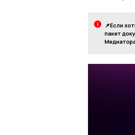
📌Если хот
пакет доку
Медиатор