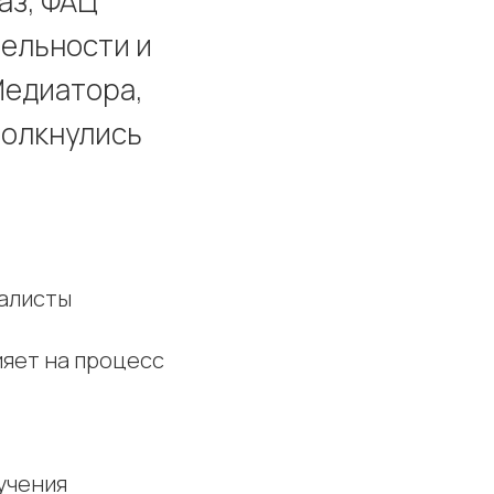
аз, ФАЦ
тельности и
Медиатора,
толкнулись
иалисты
ияет на процесс
учения