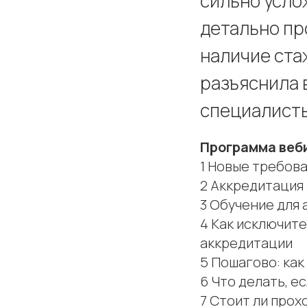
сильно усло
детально пр
наличие ста
разъяснила 
специалисты
Программа веби
1 Новые требов
2 Аккредитация
3 Обучение для 
4 Как исключите
аккредитации
5 Пошагово: как
6 Что делать, е
7 Стоит ли про