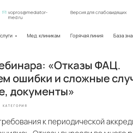
vopros@mediator-
Версия для слабовидящих
med.ru
слуги
Мед. клиникам
Горячая линия
База зн
ебинара: «Отказы ФАЦ.
ем ошибки и сложные слу
е, документы»
КАТЕГОРИЯ
 требования к периодической аккре