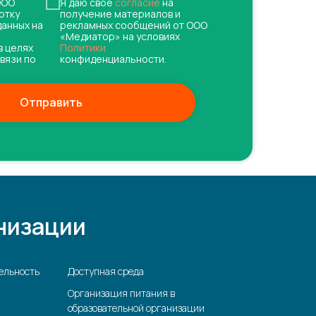
ОО
Я даю свое
согласие
на
отку
получение материалов и
данных на
рекламных сообщений от ООО
«Медиатор» на условиях
в целях
Политики
вязи по
конфиденциальности.
Отправить
низации
ельность
Доступная среда
Организация питания в
образовательной организации