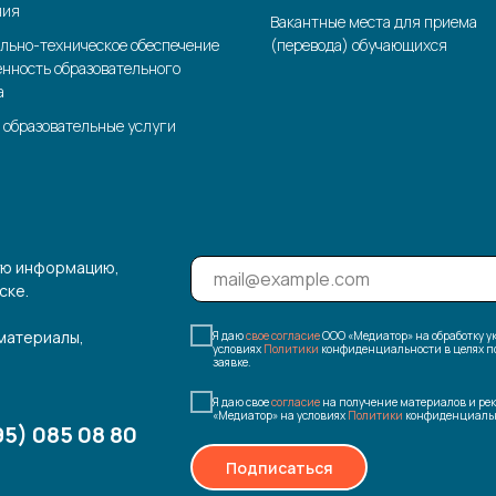
ния
Вакантные места для приема
льно-техническое обеспечение
(перевода) обучающихся
енность образовательного
а
 образовательные услуги
ую информацию,
ске.
 материалы,
Я даю
свое согласие
ООО «Медиатор» на обработку 
условиях
Политики
конфиденциальности в целях по
заявке.
Я даю свое
согласие
на получение материалов и ре
«Медиатор» на условиях
Политики
конфиденциальн
95) 085 08 80
Подписаться