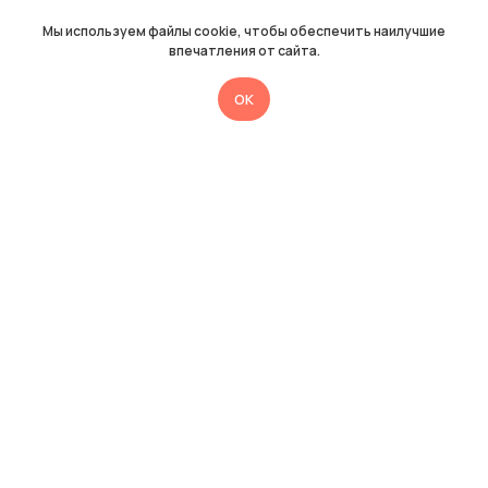
Мы используем файлы cookie, чтобы обеспечить наилучшие
впечатления от сайта.
OK
Нужна помощь
методиста
Медиатора?
Оставьте заявку, и мы с вами